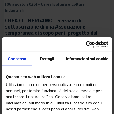
[06 agosto 2026] - Cerealicoltura e Colture
Industriali
CREA CI - BERGAMO - Servizio di
sottoscrizione di una Associazione
temporanea di scopo per il progetto dal
titolo: “Germoplasma LOmbardo e
strategie di valoRIzzazione per le
popolazioni tradizionAli di mais e
frumento” (GLORIA) e contestuale nomina
Consenso
Dettagli
Informazioni sui cookie
del RUP
[ Data di Aggiornamento : 06 agosto 2026]
Questo sito web utilizza i cookie
Utilizziamo i cookie per personalizzare contenuti ed
annunci, per fornire funzionalità dei social media e per
analizzare il nostro traffico. Condividiamo inoltre
informazioni sul modo in cui utilizza il nostro sito con i
2
3
4
5
6
7
8
first_page
keyboard_arrow_left
1
nostri partner che si occupano di analisi dei dati web,