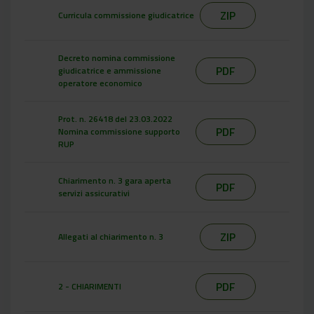
ZIP
Curricula commissione giudicatrice
Decreto nomina commissione
PDF
giudicatrice e ammissione
operatore economico
Prot. n. 26418 del 23.03.2022
PDF
Nomina commissione supporto
RUP
Chiarimento n. 3 gara aperta
PDF
servizi assicurativi
ZIP
Allegati al chiarimento n. 3
PDF
2 - CHIARIMENTI