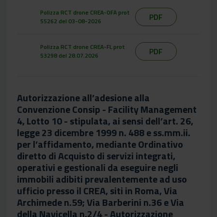
Polizza RCT drone CREA-OFA prot
PDF
55262 del 03-08-2026
Polizza RCT drone CREA-FL prot
PDF
53298 del 28.07.2026
Autorizzazione all’adesione alla
Convenzione Consip - Facility Management
4, Lotto 10 - stipulata, ai sensi dell’art. 26,
legge 23 dicembre 1999 n. 488 e ss.mm.ii.
per l’affidamento, mediante Ordinativo
diretto di Acquisto di servizi integrati,
operativi e gestionali da eseguire negli
immobili adibiti prevalentemente ad uso
ufficio presso il CREA, siti in Roma, Via
Archimede n.59; Via Barberini n.36 e Via
della Navicella n.2/4 - Autorizzazione