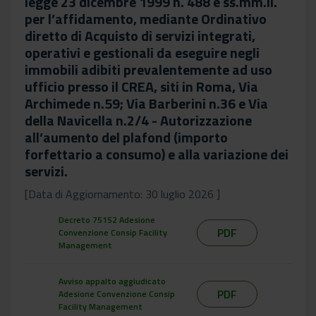
legge 23 dicembre 1999 n. 488 e ss.mm.ii.
per l’affidamento, mediante Ordinativo
diretto di Acquisto di servizi integrati,
operativi e gestionali da eseguire negli
immobili adibiti prevalentemente ad uso
ufficio presso il CREA, siti in Roma, Via
Archimede n.59; Via Barberini n.36 e Via
della Navicella n.2/4 - Autorizzazione
all’aumento del plafond (importo
forfettario a consumo) e alla variazione dei
servizi.
[Data di Aggiornamento: 30 luglio 2026 ]
Decreto 75152 Adesione
PDF
Convenzione Consip Facility
Management
Avviso appalto aggiudicato
PDF
Adesione Convenzione Consip
Facility Management