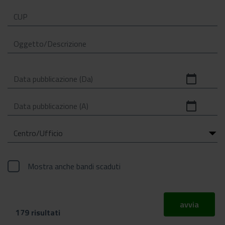
calendar_today
calendar_today
Mostra anche bandi scaduti
avvia
179 risultati