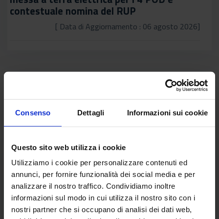
contestuale nomina del RUP
[ Data di Aggiornamento : 06 agosto 2026]
2
3
4
5
6
7
8
first_page
keyboard_arrow_left
1
9
10
keyboard_arrow_right
last_page
Consenso
Dettagli
Informazioni sui cookie
Questo sito web utilizza i cookie
Utilizziamo i cookie per personalizzare contenuti ed
annunci, per fornire funzionalità dei social media e per
Autorizzazione allo svolgimento di una
analizzare il nostro traffico. Condividiamo inoltre
Trattativa diretta (TD) sulla piattaforma
informazioni sul modo in cui utilizza il nostro sito con i
telematica TuttoGare, ai sensi dell’art. 50,
nostri partner che si occupano di analisi dei dati web,