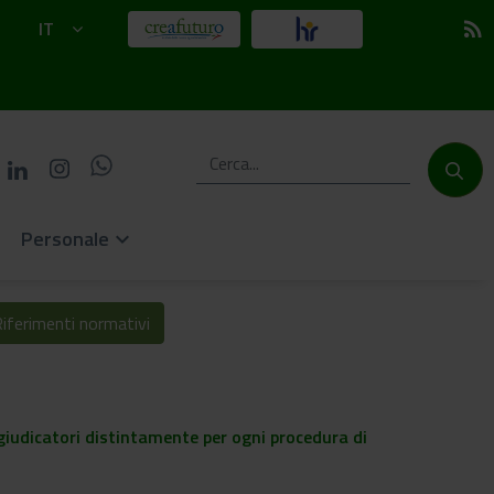
IT
rss_feed
Personale
keyboard_arrow_down
iferimenti normativi
ggiudicatori distintamente per ogni procedura di