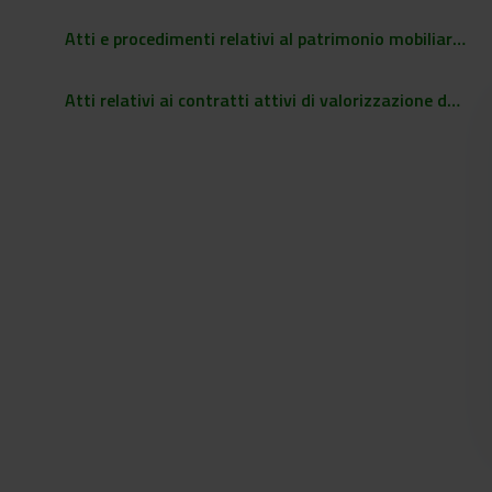
Atti e procedimenti relativi al patrimonio mobiliare e immobiliare dell'Ente
Atti relativi ai contratti attivi di valorizzazione della proprietà intellettuale dell'Ente