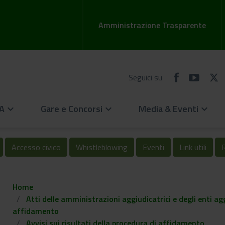
Amministrazione Trasparente
Seguici su
EA
Gare e Concorsi
Media & Eventi
keyboard_arrow_down
keyboard_arrow_down
keyboard_arrow_down
Accesso civico
Whistleblowing
Eventi
Link utili
R
Home
Atti delle amministrazioni aggiudicatrici e degli enti a
affidamento
Avvisi sui risultati della procedura di affidamento