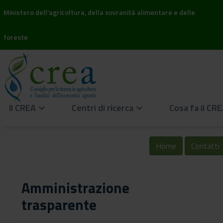
Ministero dell'agricoltura, della sovranità alimentare e delle
foreste
Il CREA
Centri di ricerca
Cosa fa il CR
keyboard_arrow_down
keyboard_arrow_down
Home
Contatti
Amministrazione
trasparente