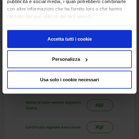
pubblicità e social media, i quali potrebbero combinarle
attività di valorizzazione della produzione
con altre informazioni che ha fornito loro o che hanno
scientifica dei ricercatori e tecnologi del
raccolto dal suo utilizzo dei loro servizi.
CREA e a definire una mappatura
aggiornata delle relative competenze
[Data di Aggiornamento: 20 luglio 2026 ]
Accetta tutti i cookie
Decreto indizione servizio
PDF
supporto ricerca prot 15409 del
06.03.26
Personalizza
Decreto affidamento servizio
Usa solo i cookie necessari
PDF
supporto ricerca prot 26589 del
17.04.26
Avviso di Esito servizio supporto
PDF
ricerca
PDF
Certificato regolare esecuzione