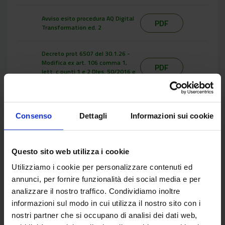
Avviso esito procedura AQ Digital
PDF
Transformation ed. 2
Decreto prot 6507 del 30.1.26 -
Modifica ex art. 106 comma 1,
PDF
lett. c punti 1 e 2 Dlgs. 50/2016 e
ss.mm.ii.
Decreto proroga tecnica Deloitte
PDF
Prot. 0052318 del 23.07.2026
Consenso
Dettagli
Informazioni sui cookie
Questo sito web utilizza i cookie
Trattativa Diretta (TD) sul Mercato
Utilizziamo i cookie per personalizzare contenuti ed
elettronico della Pubblica Amministrazione
annunci, per fornire funzionalità dei social media e per
(MePA) - ai sensi dell’art. 50, comma 1,
analizzare il nostro traffico. Condividiamo inoltre
lettera b) del Dlgs. n. 36/2023 ss.mm.ii. -
informazioni sul modo in cui utilizza il nostro sito con i
per l’affidamento del servizio specialistico
nostri partner che si occupano di analisi dei dati web,
finalizzato a supportare l’Ente nelle