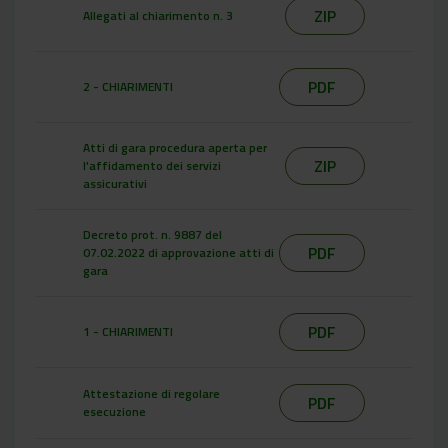
ZIP
Allegati al chiarimento n. 3
PDF
2 - CHIARIMENTI
Atti di gara procedura aperta per
ZIP
l'affidamento dei servizi
assicurativi
Decreto prot. n. 9887 del
PDF
07.02.2022 di approvazione atti di
gara
PDF
1 - CHIARIMENTI
Attestazione di regolare
PDF
esecuzione