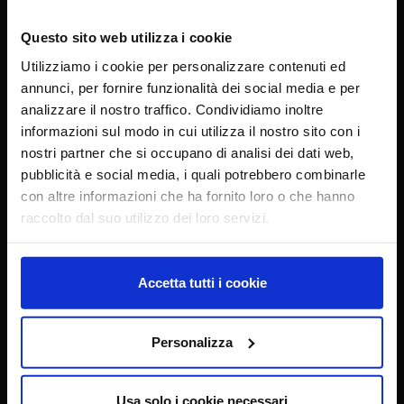
CREA
Questo sito web utilizza i cookie
Consiglio per la ricerca in agricoltura e
Utilizziamo i cookie per personalizzare contenuti ed
l’analisi dell’economia agraria
annunci, per fornire funzionalità dei social media e per
analizzare il nostro traffico. Condividiamo inoltre
informazioni sul modo in cui utilizza il nostro sito con i
nostri partner che si occupano di analisi dei dati web,
Sede principale
pubblicità e social media, i quali potrebbero combinarle
con altre informazioni che ha fornito loro o che hanno
Via della Navicella 2/4, 00184 Roma
Partita IVA 08183101008
raccolto dal suo utilizzo dei loro servizi.
C.F.: 97231970589
Accetta tutti i cookie
Contatti
tel. + 39 06 478361
email
crea@crea.gov.it
Personalizza
PEC
crea@pec.crea.gov.it
Usa solo i cookie necessari