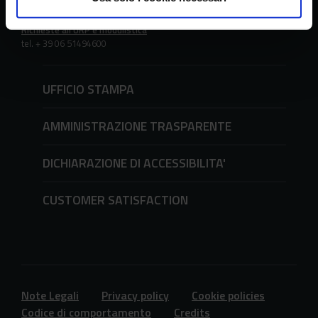
URP - Ufficio Relazioni con il Pubblico
Richieste all'URP e modulistica
tel. + 39 06 51494600
UFFICIO STAMPA
AMMINISTRAZIONE TRASPARENTE
DICHIARAZIONE DI ACCESSIBILITA'
CUSTOMER SATISFACTION
Note Legali
Privacy policy
Cookie policies
Codice di comportamento
Credits