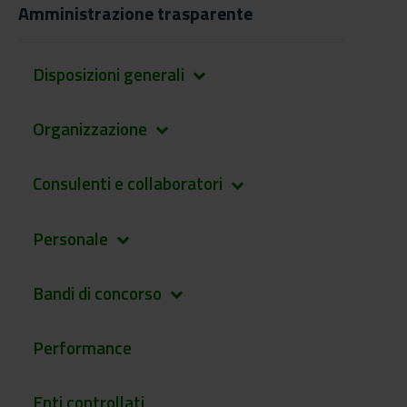
Amministrazione trasparente
Disposizioni generali
keyboard_arrow_down
Organizzazione
keyboard_arrow_down
Consulenti e collaboratori
keyboard_arrow_down
Personale
keyboard_arrow_down
Bandi di concorso
keyboard_arrow_down
Performance
Enti controllati