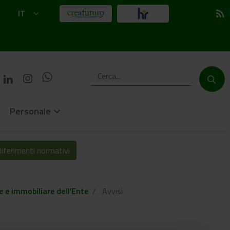
IT
rss_feed
Personale
keyboard_arrow_down
iferimenti normativi
e e immobiliare dell'Ente
Avvisi