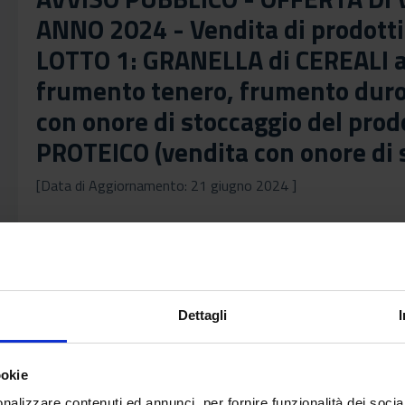
ANNO 2024 - Vendita di prodotti a
LOTTO 1: GRANELLA di CEREALI a 
frumento tenero, frumento duro, 
con onore di stoccaggio del prod
PROTEICO (vendita con onore di 
[Data di Aggiornamento: 21 giugno 2024 ]
Prot.N.0050393-06.06.2024-Avviso_e_Allegato
Prot.N.0050087-05.06.2024-Det.Dirett.autorizzazi
proteico 2024
Dettagli
Det.Dirett.Prot.N.0055233-19.06.2024-Presa d’att
ookie
2024
nalizzare contenuti ed annunci, per fornire funzionalità dei socia