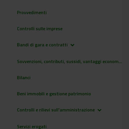
Provvedimenti
Controlli sulle imprese
Bandi di gara e contratti
keyboard_arrow_down
Sovvenzioni, contributi, sussidi, vantaggi economici
Bilanci
Beni immobili e gestione patrimonio
Controlli e rilievi sull'amministrazione
keyboard_arrow_down
Servizi erogati