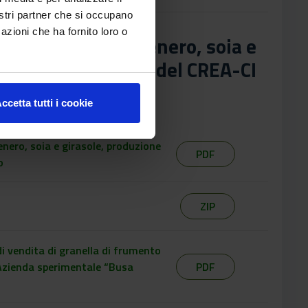
nostri partner che si occupano
azioni che ha fornito loro o
ella di frumento tenero, soia e
da “Busa Carrare” del CREA-CI
ccetta tutti i cookie
enero, soia e girasole, produzione
PDF
o
ZIP
di vendita di granella di frumento
’Azienda sperimentale “Busa
PDF