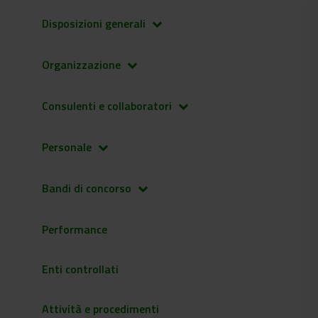
Disposizioni generali
keyboard_arrow_down
Organizzazione
keyboard_arrow_down
Consulenti e collaboratori
keyboard_arrow_down
Personale
keyboard_arrow_down
Bandi di concorso
keyboard_arrow_down
Performance
Enti controllati
Attività e procedimenti