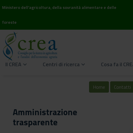
Ministero dell'agricoltura, della sovranità alimentare e delle
foreste
Il CREA
Centri di ricerca
Cosa fa il CR
keyboard_arrow_down
keyboard_arrow_down
Home
Contatti
Amministrazione
trasparente