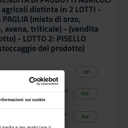
gricoli distinta in 2 LOTTI -
PAGLIA (misto di orzo,
avena, triticale) - (vendita
otto) - LOTTO 2: PISELLO
stoccaggio del prodotto)
ZIP
one alla vendita-granella+pisello
PDF
Informazioni sui cookie
o-vendita prodotti agricoli-anno
PDF
l media e per analizzare il