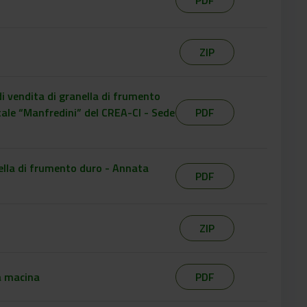
PDF
ZIP
di vendita di granella di frumento
ale “Manfredini” del CREA-CI - Sede
PDF
ella di frumento duro - Annata
PDF
ZIP
a macina
PDF