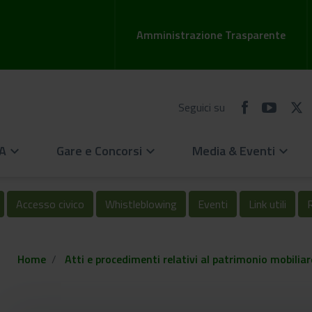
Amministrazione Trasparente
Seguici su
EA
Gare e Concorsi
Media & Eventi
keyboard_arrow_down
keyboard_arrow_down
keyboard_arrow_down
Accesso civico
Whistleblowing
Eventi
Link utili
R
Home
Atti e procedimenti relativi al patrimonio mobiliar