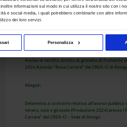
inoltre informazioni sul modo in cui utilizza il nostro sito con i 
icità e social media, i quali potrebbero combinarle con altre inform
Avviso di vendita diretta di gran
lizzo dei loro servizi.
girasole, produzione 2024 Azien
di Rovigo
ssari
Personalizza
A
[Data di Aggiornamento: 19 giugno 2024 ]
Avviso di vendita diretta di granella di frumento t
2024 Azienda “Busa Carrare” del CREA-CI di Rovig
Allegati
Determina a contrarre relativa all’avviso pubblico 
tenero, soia e girasole (Produzione 2024) presso l
Carrare” del CREA-CI - Sede di Rovigo