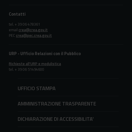
Contatti
tel. + 39 06 478361
email
crea@crea.gov.it
PEC
crea@pec.crea.gov.it
URP - Ufficio Relazioni con il Pubblico
Richieste all'URP e modulistica
tel. + 39 06 51494600
UFFICIO STAMPA
AMMINISTRAZIONE TRASPARENTE
DICHIARAZIONE DI ACCESSIBILITA'