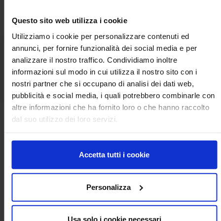
Questo sito web utilizza i cookie
Utilizziamo i cookie per personalizzare contenuti ed
Documenti allegati
annunci, per fornire funzionalità dei social media e per
analizzare il nostro traffico. Condividiamo inoltre
informazioni sul modo in cui utilizza il nostro sito con i
rassegna olio nello spazio_ 25
PDF
luglio 2022.pdf
nostri partner che si occupano di analisi dei dati web,
pubblicità e social media, i quali potrebbero combinarle con
altre informazioni che ha fornito loro o che hanno raccolto
dal suo utilizzo dei loro servizi.
Per informazioni contattare:
stampa@crea.gov.it
Accetta tutti i cookie
Personalizza
Condividi
share
arrow_back
Torna all'elenco
Usa solo i cookie necessari