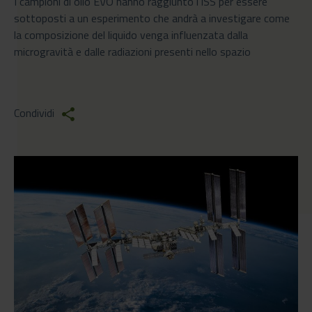
I campioni di olio EVO hanno raggiunto l'ISS per essere
sottoposti a un esperimento che andrà a investigare come
la composizione del liquido venga influenzata dalla
microgravità e dalle radiazioni presenti nello spazio
Condividi
share