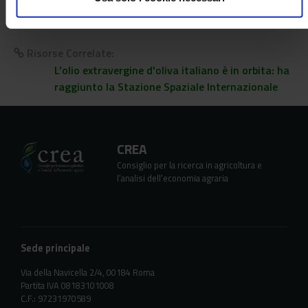
Risorse Correlate:
L’olio extravergine d'oliva italiano è in orbita: ha
raggiunto la Stazione Spaziale Internazionale
CREA
Consiglio per la ricerca in agricoltura e
l’analisi dell’economia agraria
Sede principale
Via della Navicella 2/4, 00184 Roma
Partita IVA 08183101008
C.F.: 97231970589