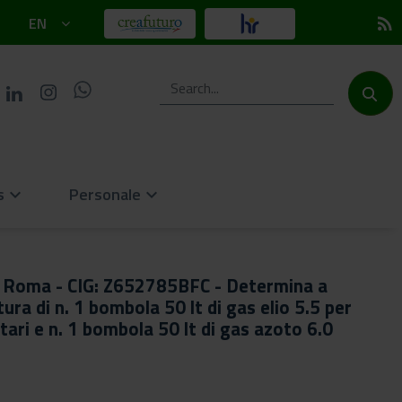
EN
rss_feed
s
Personale
keyboard_arrow_down
keyboard_arrow_down
i Roma - CIG: Z652785BFC - Determina a
ra di n. 1 bombola 50 lt di gas elio 5.5 per
ntari e n. 1 bombola 50 lt di gas azoto 6.0