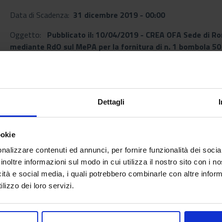
Data di Scadenza:
31 dicembre 2019 - 00:00
Oggetto:
Pubblicato il: 10/04/2019 - CREA OFA Sede di R
mediante RdO sul MePA per la fornitura di n. 1 bombola 50 lt
biotecnologie alimentari e n. 1 bombola 50 lt di gas azoto 6
Dettagli
Documenti allegati
ookie
deter_176_g14_2020.pdf
nalizzare contenuti ed annunci, per fornire funzionalità dei socia
[Data di Pubblicazione: 10 aprile 2019]
inoltre informazioni sul modo in cui utilizza il nostro sito con i 
icità e social media, i quali potrebbero combinarle con altre inform
lizzo dei loro servizi.
Torna all'elenco
arrow_back