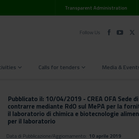
Transparent Administration
Follow Us
ivities
Calls for tenders
Media & Event
keyboard_arrow_down
keyboard_arrow_down
Pubblicato il: 10/04/2019 - CREA OFA Sede d
contrarre mediante RdO sul MePA per la fornitu
il laboratorio di chimica e biotecnologie alime
per il laboratorio
Data di Pubblicazione/Aggiornamento:
10 aprile 2019