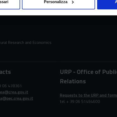
ssari
Personalizza
A
ltural Research and Economics
acts
URP - Office of Publi
Relations
39 06 478361
rea@crea.gov.it
Requests to the URP and for
ea@pec.crea.gov.it
tel. + 39 06 51494600