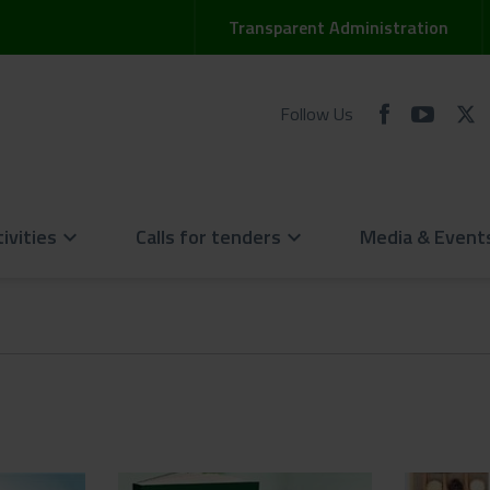
Transparent Administration
Follow Us
ivities
Calls for tenders
Media & Event
keyboard_arrow_down
keyboard_arrow_down