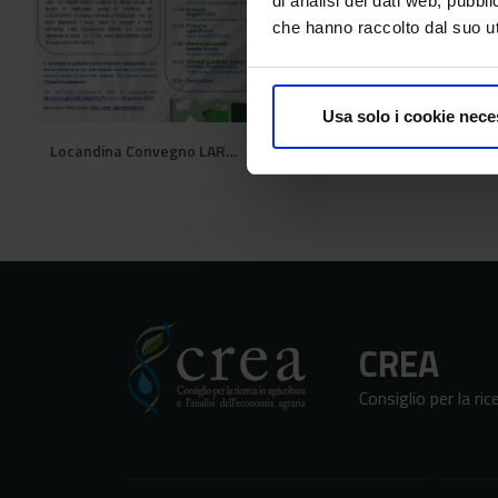
di analisi dei dati web, pubbl
che hanno raccolto dal suo uti
Usa solo i cookie nece
Locandina Convegno LARN V_Sinu Lazio Abruzzo 24.01.2025.jpg
CREA
Consiglio per la ric