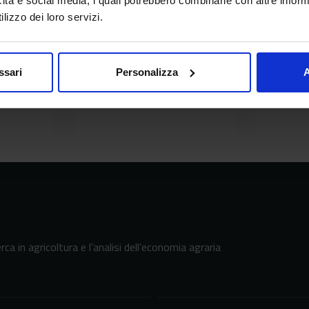
icità e social media, i quali potrebbero combinarle con altre inform
lizzo dei loro servizi.
ssari
Personalizza
A
Locandina plesso Borghirid.jpg
Logo giornata nutrizione.jpg
erca in agricoltura e l’analisi dell’economia agraria