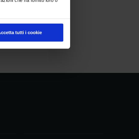
azioni che ha fornito loro o
ccetta tutti i cookie
logo-giornata_nutDEF2020.jpg