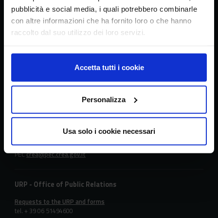
l’analisi dell’economia agraria
pubblicità e social media, i quali potrebbero combinarle
con altre informazioni che ha fornito loro o che hanno
raccolto dal suo utilizzo dei loro servizi.
Headquarters
Accetta tutti i cookie
Via della Navicella 2/4, 00184 Roma
Partita IVA 08183101008
C.F.: 97231970589
Personalizza
Contacts
Usa solo i cookie necessari
tel. + 39 06 478361
email
crea@crea.gov.it
PEC
crea@pec.crea.gov.it
URP - Office of Public Relations
Requests to the URP and forms
tel. + 39 06 51494600