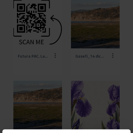
Futura PAC. La PAC post 2027 alla prova dei fatti.jpg
Gasefi_14 dicembre2022 sito (1).png