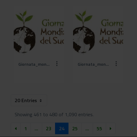
Giornata_mondiale_del_suolo (6).jpg
Giornata_mondiale_del_suolo (7).jpg
20 Entries
Showing 461 to 480 of 1,090 entries.
1
...
23
24
25
...
55