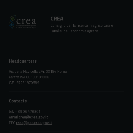
CREA
Consiglio per la ricerca in agricoltura e
l’analisi dell’economia agraria
Headquarters
Via della Navicella 2/4, 00184 Roma
Partita IVA 08183101008
C.F.: 97231970589
Contacts
tel. + 39 06 478361
email
crea@crea.gov.it
PEC
crea@pec.crea.gov.it