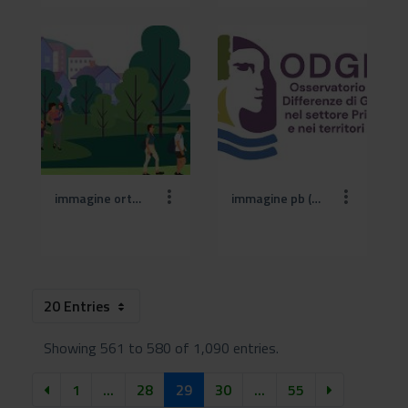
immagine orto botanico.jpg
immagine pb (1).jpg
20 Entries
Showing 561 to 580 of 1,090 entries.
1
...
28
29
30
...
55