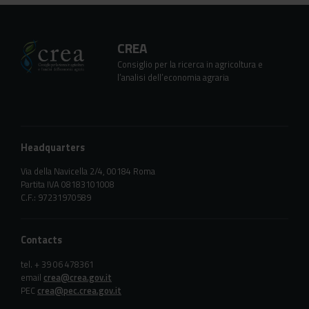
CREA
Consiglio per la ricerca in agricoltura e
l’analisi dell’economia agraria
Headquarters
Via della Navicella 2/4, 00184 Roma
Partita IVA 08183101008
C.F.: 97231970589
Contacts
tel. + 39 06 478361
email
crea@crea.gov.it
PEC
crea@pec.crea.gov.it