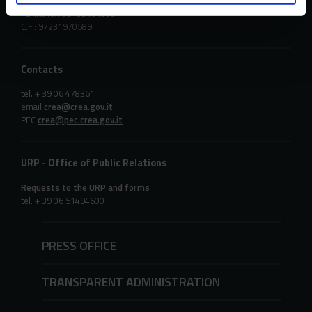
Via della Navicella 2/4, 00184 Roma
Partita IVA 08183101008
C.F.: 97231970589
Contacts
tel. + 39 06 478361
email
crea@crea.gov.it
PEC
crea@pec.crea.gov.it
URP - Office of Public Relations
Requests to the URP and forms
tel. + 39 06 51494600
PRESS OFFICE
TRANSPARENT ADMINISTRATION