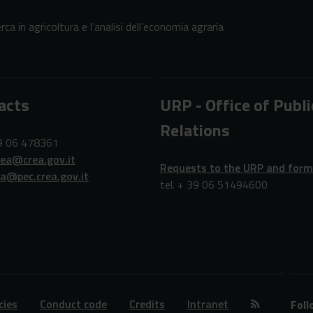
erca in agricoltura e l’analisi dell’economia agraria
acts
URP - Office of Publi
Relations
39 06 478361
rea@crea.gov.it
Requests to the URP and for
ea@pec.crea.gov.it
tel. + 39 06 51494600
cies
Conduct code
Credits
Intranet
Foll