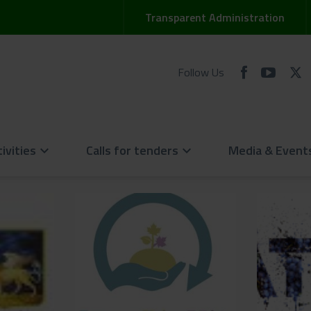
Transparent Administration
Follow Us
ivities
Calls for tenders
Media & Event
keyboard_arrow_down
keyboard_arrow_down