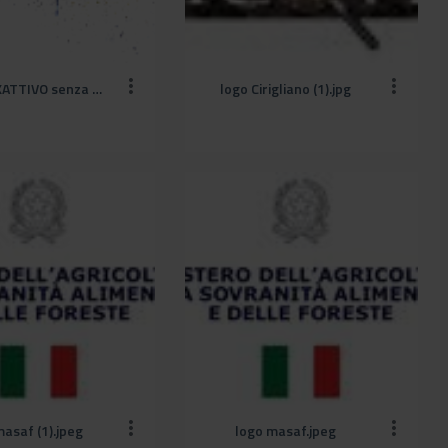
LOGO 1 - KATTIVO senza sfondo.png
logo Cirigliano (1).jpg
masaf (1).jpeg
logo masaf.jpeg