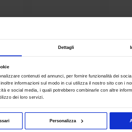
Dettagli
ookie
nalizzare contenuti ed annunci, per fornire funzionalità dei socia
inoltre informazioni sul modo in cui utilizza il nostro sito con i 
icità e social media, i quali potrebbero combinarle con altre inform
.jpg
Logo SIMEI (1).jpg
Log
lizzo dei loro servizi.
ssari
Personalizza
A