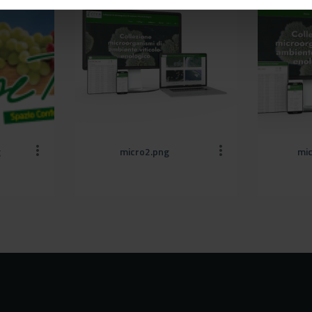
g
micro2.png
mi