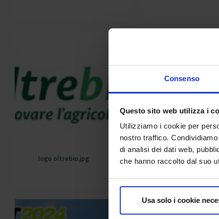
Consenso
Questo sito web utilizza i c
Utilizziamo i cookie per perso
nostro traffico. Condividiamo 
di analisi dei dati web, pubbl
logo oltrebio.jpg
logo progetto Veltha
che hanno raccolto dal suo uti
Usa solo i cookie nece