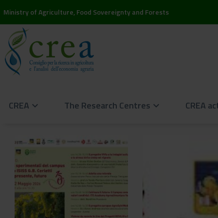
Ministry of Agriculture, Food Sovereignty and Forests
CREA
The Research Centres
CREA act
keyboard_arrow_down
keyboard_arrow_down