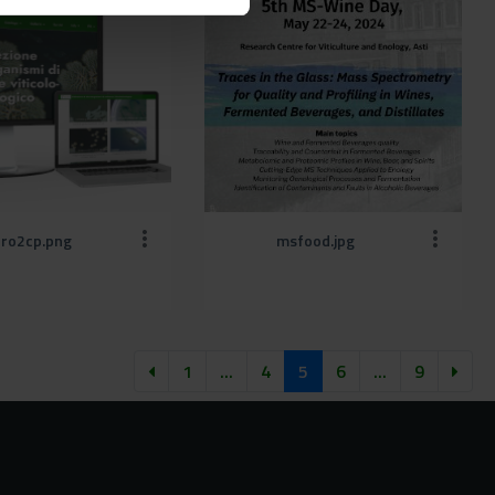
cro2cp.png
msfood.jpg
1
...
4
5
6
...
9