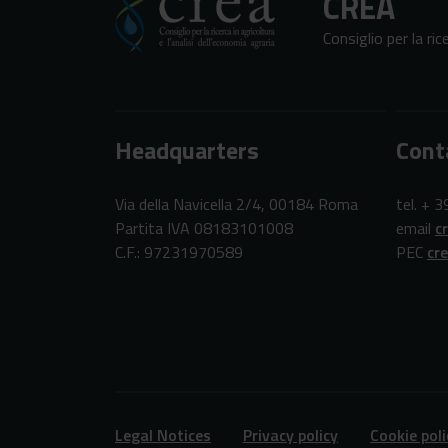
CREA
Consiglio per la ric
Headquarters
Cont
Via della Navicella 2/4, 00184 Roma
tel. + 
Partita IVA 08183101008
email
c
C.F.: 97231970589
PEC
cr
Legal Notices
Privacy policy
Cookie poli