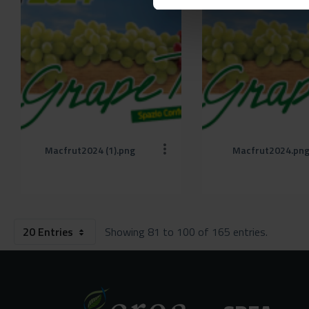
Macfrut2024 (1).png
Macfrut2024.pn
20 Entries
Showing 81 to 100 of 165 entries.