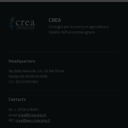
CREA
Consiglio per la ricerca in agricoltura e
l’analisi dell’economia agraria
Headquarters
Via della Navicella 2/4, 00184 Roma
Partita IVA 08183101008
C.F.: 97231970589
Contacts
tel. + 39 06 478361
email
crea@crea.gov.it
PEC
crea@pec.crea.gov.it