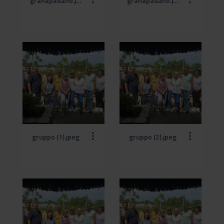
granapadano.jpg__1300x600_q85_crop_subsampling-2 (1).jpg
granapadano.jpg__1300x600_q85_crop_subsampling-2.jpg
gruppo (1).jpeg
gruppo (2).jpeg