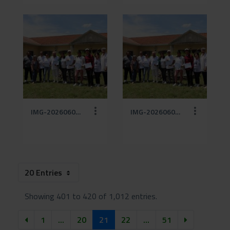
IMG-20260601-WA0038 (5).jpg
IMG-20260601-WA0038.jpg
20 Entries
Showing 401 to 420 of 1,012 entries.
1
...
20
21
22
...
51