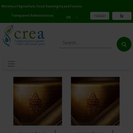
Ministry of Agriculture, Food Sovereignty and Forests
Transparent Administration
EN