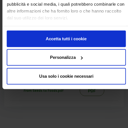
pubblicità e social media, i quali potrebbero combinarle con
Diversification Across Europe: Practical and
altre informazioni che ha fornito loro o che hanno raccolto
Guidelines
, a cura di Claudia Di Bene, Chiara Piccini,
dal suo utilizzo dei loro servizi.
Silvia Vanino, Roberta Farina, ricercatrici
di Agricoltura e Ambiente, illustrerà i risultati del
progetto europeo
Diverfarming
.
Accetta tutti i cookie
Personalizza
Documenti allegati
Usa solo i cookie necessari
PDF
From Seeds to Foods.pdf