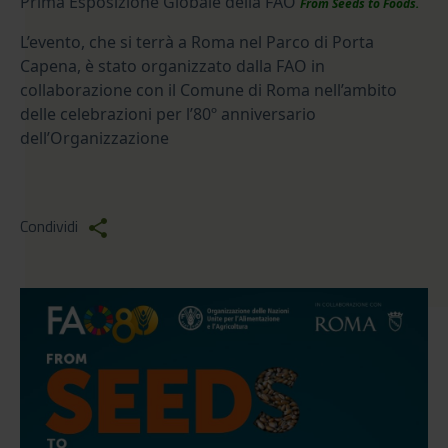
Prima Esposizione Globale della FAO
From Seeds to Foo
d
s.
L’evento,
che si terrà a Roma nel Parco di Porta
Capena, è stato
organizzato dalla FAO in
collaborazione con il Comune di Roma nell’ambito
delle celebrazioni per l’80º anniversario
dell’Organizzazione
Condividi
share