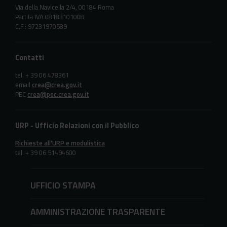
Via della Navicella 2/4, 00184 Roma
Partita IVA 08183101008
C.F.: 97231970589
Contatti
tel. + 39 06 478361
email
crea@crea.gov.it
PEC
crea@pec.crea.gov.it
URP - Ufficio Relazioni con il Pubblico
Richieste all'URP e modulistica
tel. + 39 06 51494600
UFFICIO STAMPA
AMMINISTRAZIONE TRASPARENTE