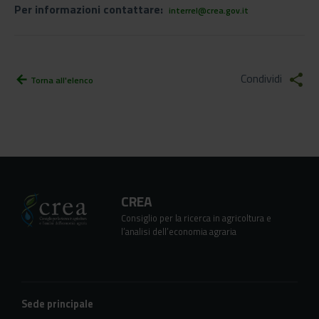
Per informazioni contattare:
interrel@crea.gov.it
Condividi
share
arrow_back
Torna all'elenco
CREA
Consiglio per la ricerca in agricoltura e
l’analisi dell’economia agraria
Sede principale