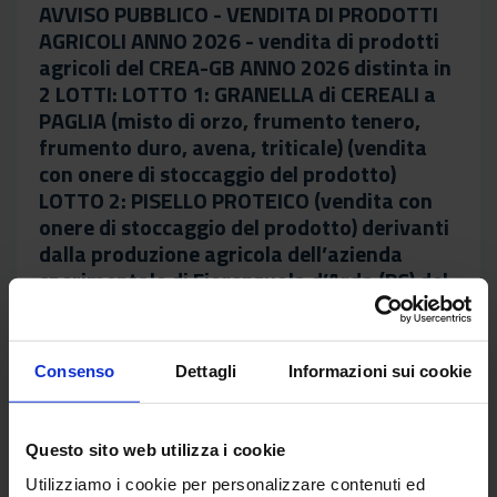
AVVISO PUBBLICO - VENDITA DI PRODOTTI
AGRICOLI ANNO 2026 - vendita di prodotti
agricoli del CREA-GB ANNO 2026 distinta in
2 LOTTI: LOTTO 1: GRANELLA di CEREALI a
PAGLIA (misto di orzo, frumento tenero,
frumento duro, avena, triticale) (vendita
con onere di stoccaggio del prodotto)
LOTTO 2: PISELLO PROTEICO (vendita con
onere di stoccaggio del prodotto) derivanti
dalla produzione agricola dell’azienda
sperimentale di Fiorenzuola d’Arda (PC) del
CREA-GB
[Data di Aggiornamento: 19 giugno 2026 ]
Consenso
Dettagli
Informazioni sui cookie
Prot.N.0028885-27.04.2026-Avviso
ZIP
e Allegato
Questo sito web utilizza i cookie
Det.Dirett.Prot.N.0028689-
27.04.2026-Autorizzaz.alla
Utilizziamo i cookie per personalizzare contenuti ed
PDF