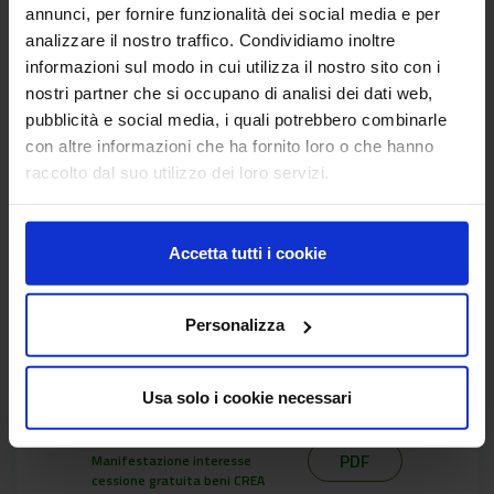
vendita-granella + pisello proteico
annunci, per fornire funzionalità dei social media e per
2026
analizzare il nostro traffico. Condividiamo inoltre
informazioni sul modo in cui utilizza il nostro sito con i
Det.Dirett.Prot.N.0042711-
nostri partner che si occupano di analisi dei dati web,
PDF
18.06.2026-Autorizz.vendita
prod.agricoli-anno 2026
pubblicità e social media, i quali potrebbero combinarle
con altre informazioni che ha fornito loro o che hanno
raccolto dal suo utilizzo dei loro servizi.
CREA-GB - AVVISO FINALIZZATO ALLA
CESSIONE A TITOLO GRATUITO DI BENI
Accetta tutti i cookie
MOBILI DICHIARATI FUORI USO – ANNO 2025
[Data di Aggiornamento: 05 dicembre 2025 ]
Personalizza
Det.Dirett.Prot.N.0090935-
PDF
04.12.2025-Dismissione beni
CREA-GB 2025-M.LO
Usa solo i cookie necessari
Prot.N.0090945-04.12.2025-
PDF
Manifestazione interesse
cessione gratuita beni CREA