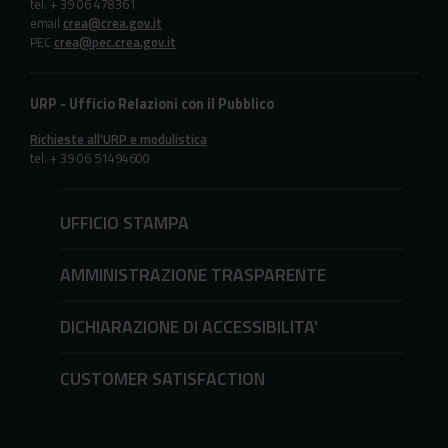
tel. + 39 06 478361
email
crea@crea.gov.it
PEC
crea@pec.crea.gov.it
URP - Ufficio Relazioni con il Pubblico
Richieste all'URP e modulistica
tel. + 39 06 51494600
UFFICIO STAMPA
AMMINISTRAZIONE TRASPARENTE
DICHIARAZIONE DI ACCESSIBILITA'
CUSTOMER SATISFACTION