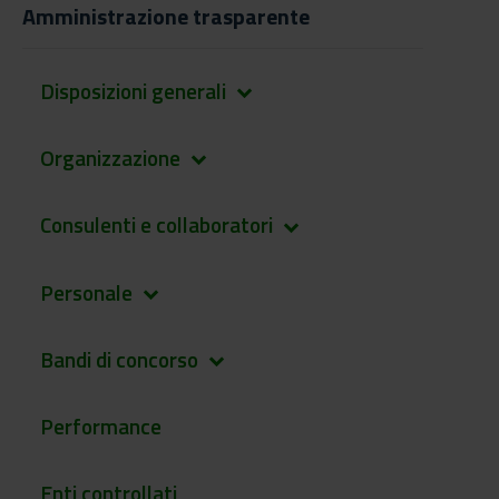
Amministrazione trasparente
Disposizioni generali
keyboard_arrow_down
Organizzazione
keyboard_arrow_down
Consulenti e collaboratori
keyboard_arrow_down
Personale
keyboard_arrow_down
Bandi di concorso
keyboard_arrow_down
Performance
Enti controllati