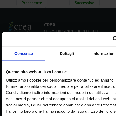
Precedente
Successivo
CREA
Consiglio per la ricerca in agricoltura e
l’analisi dell’economia agraria
Consenso
Dettagli
Informazioni
Sede principale
Via della Navicella 2/4, 00184 Roma
Questo sito web utilizza i cookie
Partita IVA 08183101008
Utilizziamo i cookie per personalizzare contenuti ed annunci,
C.F.: 97231970589
fornire funzionalità dei social media e per analizzare il nostro 
Condividiamo inoltre informazioni sul modo in cui utilizza il no
Contatti
con i nostri partner che si occupano di analisi dei dati web, pu
social media, i quali potrebbero combinarle con altre informa
tel. + 39 06 478361
email
crea@crea.gov.it
ha fornito loro o che hanno raccolto dal suo utilizzo dei loro s
PEC
crea@pec.crea.gov.it