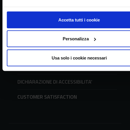
URP - Ufficio Relazioni con il Pubblico
Accetta tutti i cookie
Richieste all'URP e modulistica
tel. + 39 06 51494600
Personalizza
UFFICIO STAMPA
Usa solo i cookie necessari
AMMINISTRAZIONE TRASPARENTE
DICHIARAZIONE DI ACCESSIBILITA'
CUSTOMER SATISFACTION