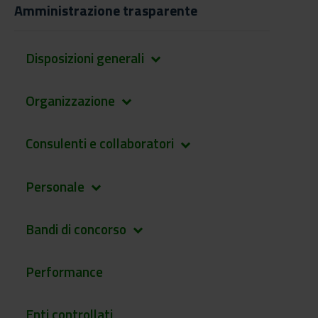
Amministrazione trasparente
Disposizioni generali
keyboard_arrow_down
Organizzazione
keyboard_arrow_down
Consulenti e collaboratori
keyboard_arrow_down
Personale
keyboard_arrow_down
Bandi di concorso
keyboard_arrow_down
Performance
Enti controllati