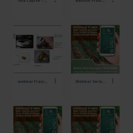
Villa Caprile - Pesaro.jpg
webinar FrascatiScienza_CREA_2021 (1).jpg
webinar FrascatiScienza_CREA_2021.jpg
Webinar Series DIVERFARMING-1 (1).png