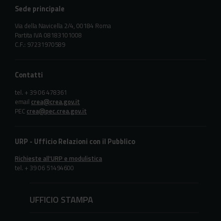
Sede principale
Via della Navicella 2/4, 00184 Roma
Partita IVA 08183101008
C.F.: 97231970589
Contatti
tel. + 39 06 478361
email
crea@crea.gov.it
PEC
crea@pec.crea.gov.it
URP - Ufficio Relazioni con il Pubblico
Richieste all'URP e modulistica
tel. + 39 06 51494600
UFFICIO STAMPA