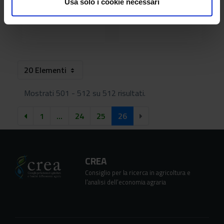
Usa solo i cookie necessari
Workshop_LENSES_29.04.2023.png
XXI Forum National Apicultura.png
20 Elementi
Mostrati 501 - 512 su 512 risultati.
1
...
24
25
26
CREA
Consiglio per la ricerca in agricoltura e
l’analisi dell’economia agraria