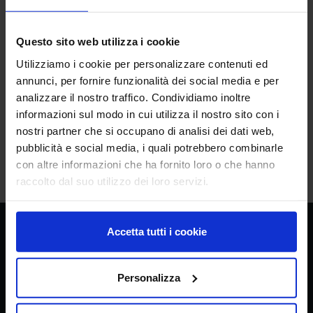
Questo sito web utilizza i cookie
Utilizziamo i cookie per personalizzare contenuti ed
Brochure Open DAY CI 2023.png
annunci, per fornire funzionalità dei social media e per
analizzare il nostro traffico. Condividiamo inoltre
informazioni sul modo in cui utilizza il nostro sito con i
nostri partner che si occupano di analisi dei dati web,
pubblicità e social media, i quali potrebbero combinarle
5 Elementi
Mostrati 21 - 25 su 163 risultati.
con altre informazioni che ha fornito loro o che hanno
raccolto dal suo utilizzo dei loro servizi.
1
...
4
5
6
...
33
Accetta tutti i cookie
CREA
Consiglio per la ricerca in agricoltura e
l’analisi dell’economia agraria
Personalizza