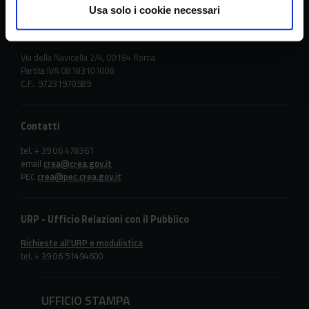
Usa solo i cookie necessari
Sede principale
Via della Navicella 2/4, 00184 Roma
Partita IVA 08183101008
C.F.: 97231970589
Contatti
tel. + 39 06 478361
email
crea@crea.gov.it
PEC
crea@pec.crea.gov.it
URP - Ufficio Relazioni con il Pubblico
Richieste all'URP e modulistica
tel. + 39 06 51494600
UFFICIO STAMPA