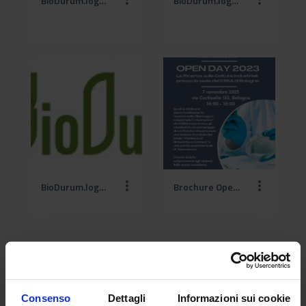
BioDurum.logo.colori_001 (1).jpg
BioDurum.logo.colori_001 (2).jpg
BioDurum.logo.colori_001.jpg
Brochure Open DAY CI 2023 (1).png
Consenso
Dettagli
Informazioni sui cookie