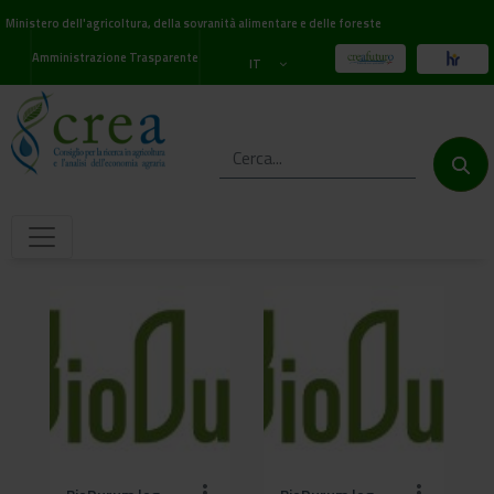
Ministero dell'agricoltura, della sovranità alimentare e delle foreste
Amministrazione Trasparente
IT