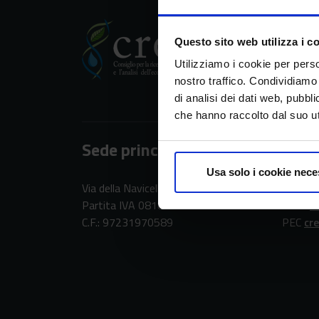
Questo sito web utilizza i c
CREA
Utilizziamo i cookie per perso
nostro traffico. Condividiamo 
di analisi dei dati web, pubbl
che hanno raccolto dal suo uti
Sede principale
Cont
Usa solo i cookie nece
Via della Navicella 2/4, 00184 Roma
tel. + 
Partita IVA 08183101008
email
c
C.F.: 97231970589
PEC
cr