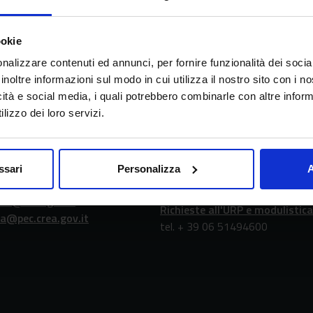
ookie
nalizzare contenuti ed annunci, per fornire funzionalità dei socia
inoltre informazioni sul modo in cui utilizza il nostro sito con i 
icità e social media, i quali potrebbero combinarle con altre inform
lizzo dei loro servizi.
atti
URP - Ufficio Relazio
con il Pubblico
ssari
Personalizza
A
39 06 478361
rea@crea.gov.it
Richieste all'URP e modulistica
ea@pec.crea.gov.it
tel. + 39 06 51494600