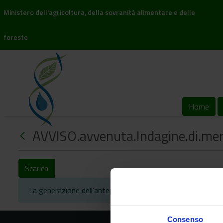
Ministero dell'agricoltura, della sovranità alimentare e delle
foreste
Home
AVVISO.avvenuta.Indagine.di.mer
Scarica
La generazione dell'anteprima richiederà qualche minuto.
Consenso