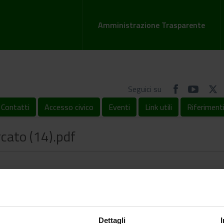
Amministrazione Trasparente
Seguici su
Contatti
Accesso civico
Eventi
Link utili
Riferiment
cato (14).pdf
Dettagli