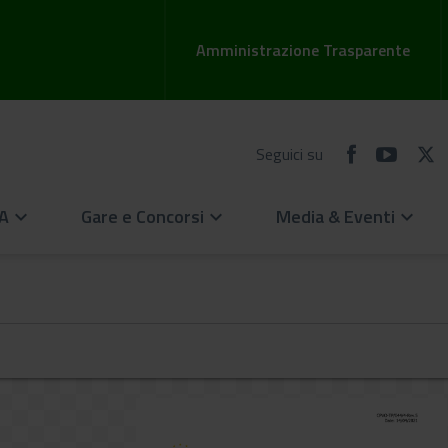
Amministrazione Trasparente
Seguici su
EA
Gare e Concorsi
Media & Eventi
keyboard_arrow_down
keyboard_arrow_down
keyboard_arrow_down