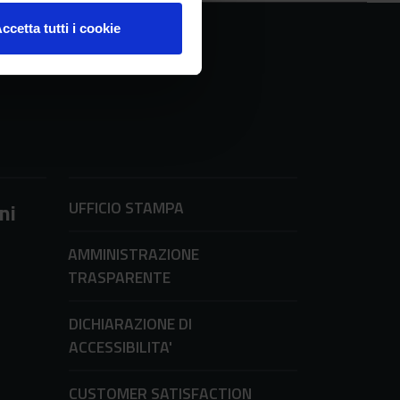
ccetta tutti i cookie
UFFICIO STAMPA
ni
AMMINISTRAZIONE
TRASPARENTE
DICHIARAZIONE DI
ACCESSIBILITA'
CUSTOMER SATISFACTION