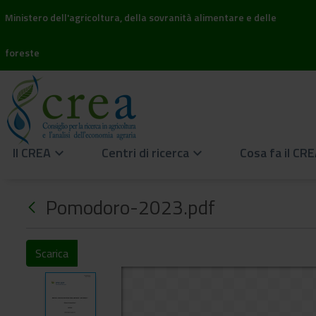
Ministero dell'agricoltura, della sovranità alimentare e delle
foreste
Il CREA
Centri di ricerca
Cosa fa il CR
keyboard_arrow_down
keyboard_arrow_down
Pomodoro-2023.pdf
Scarica