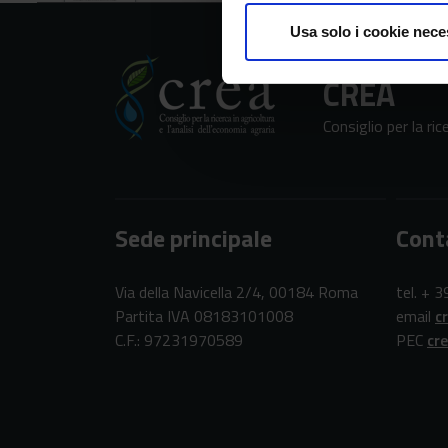
Usa solo i cookie nece
CREA
Consiglio per la ric
Sede principale
Cont
Via della Navicella 2/4, 00184 Roma
tel. + 
Partita IVA 08183101008
email
c
C.F.: 97231970589
PEC
cr