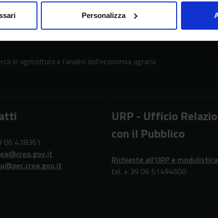
ssari
Personalizza
A
erca in agricoltura e l’analisi dell’economia agraria
atti
URP - Ufficio Relazio
con il Pubblico
39 06 478361
rea@crea.gov.it
Richieste all'URP e modulistica
ea@pec.crea.gov.it
tel. + 39 06 51494600