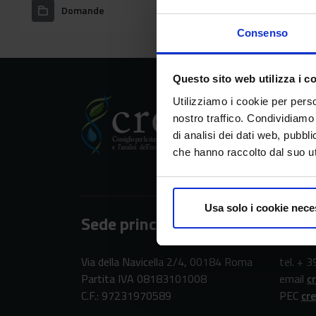
Domande
Quant
Consenso
Questo sito web utilizza i c
Utilizziamo i cookie per perso
CREA
nostro traffico. Condividiamo 
di analisi dei dati web, pubbl
Consiglio per la ric
che hanno raccolto dal suo uti
Usa solo i cookie nece
Sede principale
Cont
Via della Navicella 2/4, 00184 Roma
tel. + 
Partita IVA 08183101008
email
c
C.F.: 97231970589
PEC
cr