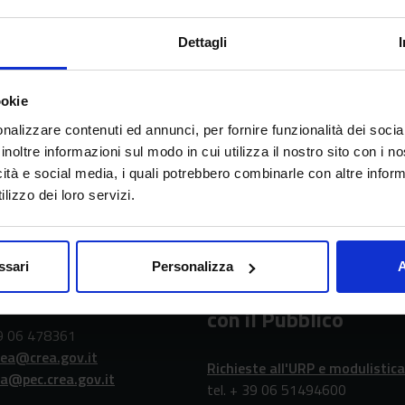
itativi
Regioni
Dettagli
ookie
nalizzare contenuti ed annunci, per fornire funzionalità dei socia
inoltre informazioni sul modo in cui utilizza il nostro sito con i 
icità e social media, i quali potrebbero combinarle con altre inform
erca in agricoltura e l’analisi dell’economia agraria
lizzo dei loro servizi.
ssari
Personalizza
A
atti
URP - Ufficio Relazio
con il Pubblico
39 06 478361
rea@crea.gov.it
Richieste all'URP e modulistica
ea@pec.crea.gov.it
tel. + 39 06 51494600