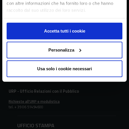
con altre informazioni che ha fornito loro o che hanno
raccolto dal suo utilizzo dei loro servizi.
Sede principale
Via della Navicella 2/4, 00184 Roma
Partita IVA 08183101008
Accetta tutti i cookie
C.F.: 97231970589
Personalizza
Contatti
tel. + 39 06 478361
email
crea@crea.gov.it
Usa solo i cookie necessari
PEC
crea@pec.crea.gov.it
URP - Ufficio Relazioni con il Pubblico
Richieste all'URP e modulistica
tel. + 39 06 51494600
UFFICIO STAMPA