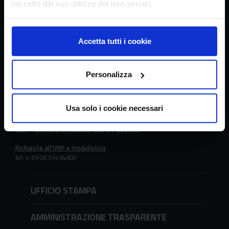
raccolto dal suo utilizzo dei loro servizi.
Via della Navicella 2/4, 00184 Roma
Partita IVA 08183101008
C.F.: 97231970589
Accetta tutti i cookie
Contatti
Personalizza
tel. + 39 06 478361
email
crea@crea.gov.it
PEC
crea@pec.crea.gov.it
Usa solo i cookie necessari
URP - Ufficio Relazioni con il Pubblico
Richieste all'URP e modulistica
tel. + 39 06 51494600
UFFICIO STAMPA
AMMINISTRAZIONE TRASPARENTE