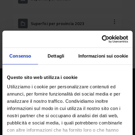
Superfici per provincia 2023
Superfici per regione-provincia
Consenso
Dettagli
Informazioni sui cookie
Questo sito web utilizza i cookie
CREA
Utilizziamo i cookie per personalizzare contenuti ed
Consiglio per la ricerca in agricoltura e
annunci, per fornire funzionalità dei social media e per
l’analisi dell’economia agraria
analizzare il nostro traffico. Condividiamo inoltre
informazioni sul modo in cui utilizza il nostro sito con i
nostri partner che si occupano di analisi dei dati web,
pubblicità e social media, i quali potrebbero combinarle
Sede principale
con altre informazioni che ha fornito loro o che hanno