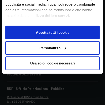
l’analisi dell’economia agraria
pubblicità e social media, i quali potrebbero combinarle
con altre informazioni che ha fornito loro o che hanno
raccolto dal suo utilizzo dei loro servizi.
Sede principale
Accetta tutti i cookie
Via della Navicella 2/4, 00184 Roma
Partita IVA 08183101008
C.F.: 97231970589
Personalizza
Contatti
Usa solo i cookie necessari
tel. + 39 06 478361
email
crea@crea.gov.it
PEC
crea@pec.crea.gov.it
URP - Ufficio Relazioni con il Pubblico
Richieste all'URP e modulistica
tel. + 39 06 51494600