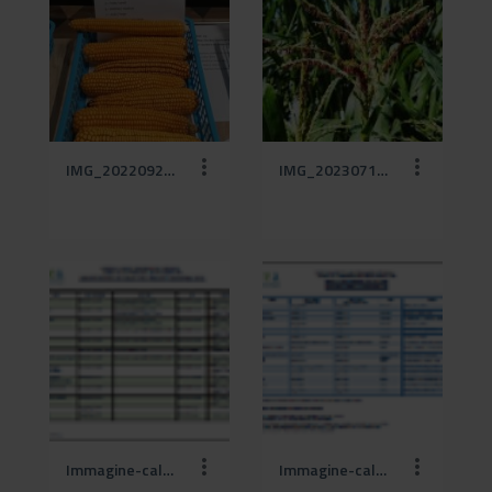
IMG_20220928_155950_resized_20240619_094211578_1.jpg
IMG_20230717_110704_resized_20240619_093842161.jpg
Immagine-calendari-AN.png
Immagine-calendari-ISP.png