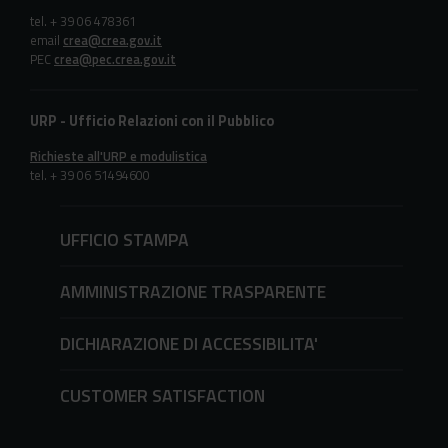
tel. + 39 06 478361
email
crea@crea.gov.it
PEC
crea@pec.crea.gov.it
URP - Ufficio Relazioni con il Pubblico
Richieste all'URP e modulistica
tel. + 39 06 51494600
UFFICIO STAMPA
AMMINISTRAZIONE TRASPARENTE
DICHIARAZIONE DI ACCESSIBILITA'
CUSTOMER SATISFACTION