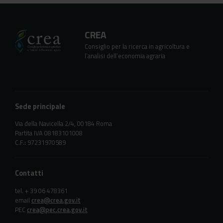
CREA
Consiglio per la ricerca in agricoltura e
l’analisi dell’economia agraria
Sede principale
Via della Navicella 2/4, 00184 Roma
Partita IVA 08183101008
C.F.: 97231970589
Contatti
tel. + 39 06 478361
email
crea@crea.gov.it
PEC
crea@pec.crea.gov.it