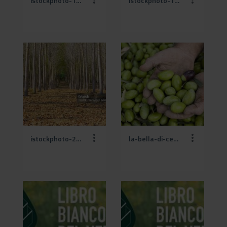
istockphoto-138203786-1024x1024.jpg
istockphoto-1414798334-2048x2048.jpg
istockphoto-2147604447-1024x1024.jpg
la-bella-di-cerignola.jpg