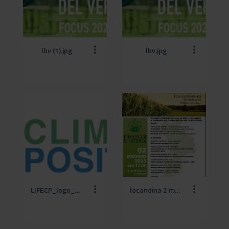
lbv (1).jpg
lbv.jpg
LIFECP_logo_versione standard.png
locandina 2 maggio CS (1).jpeg