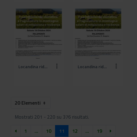
Locandina ridotta Convegno CAI_CREA_CEREALIA 2024_19 ottobre 2024 (2).jpg
Locandina ridotta Convegno CAI_CREA_CEREALIA 2024_19 ottobre 2024.jpg
20 Elementi
Mostrati 201 - 220 su 376 risultati.
1
...
10
11
12
...
19