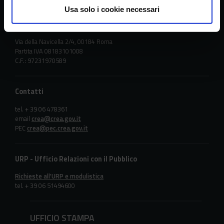
Usa solo i cookie necessari
Sede principale
Via della Navicella 2/4, 00184 Roma
Partita IVA 08183101008
C.F.: 97231970589
Contatti
tel. + 39 06 478361
email
crea@crea.gov.it
PEC
crea@pec.crea.gov.it
URP - Ufficio Relazioni con il Pubblico
Richieste all'URP e modulistica
tel. + 39 06 51494600
UFFICIO STAMPA