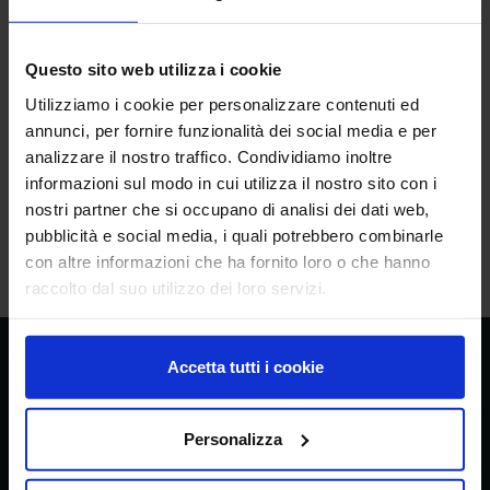
Questo sito web utilizza i cookie
Utilizziamo i cookie per personalizzare contenuti ed
IMG_20240316_084243.jpg
annunci, per fornire funzionalità dei social media e per
analizzare il nostro traffico. Condividiamo inoltre
informazioni sul modo in cui utilizza il nostro sito con i
nostri partner che si occupano di analisi dei dati web,
5 Elementi
Mostrati 16 - 20 su 46 risultati.
pubblicità e social media, i quali potrebbero combinarle
con altre informazioni che ha fornito loro o che hanno
1
2
3
4
5
...
10
raccolto dal suo utilizzo dei loro servizi.
Accetta tutti i cookie
CREA
Consiglio per la ricerca in agricoltura e
l’analisi dell’economia agraria
Personalizza