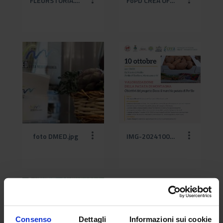
FLEURSTORIA.jpg
FoPD CREA OF_Pescia_30 mag 2019.jpg
foto DMED.jpg
IMG-20241008-WA0000.jpg
Consenso
Dettagli
Informazioni sui cookie