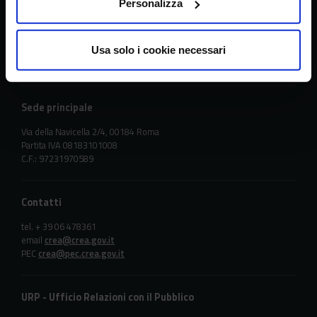
CREA
Personalizza
Consiglio per la ricerca in agricoltura e
l’analisi dell’economia agraria
Usa solo i cookie necessari
Sede principale
Via della Navicella 2/4, 00184 Roma
Partita IVA 08183101008
C.F.: 97231970589
Contatti
tel. + 39 06 478361
email
crea@crea.gov.it
PEC
crea@pec.crea.gov.it
URP - Ufficio Relazioni con il Pubblico