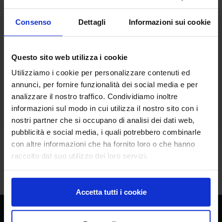
Consenso
Dettagli
Informazioni sui cookie
Documenti allegati
DETERMINA PROCEDURA
Questo sito web utilizza i cookie
NEGOZIATA ART 63 c.2 lett b 3)
PDF
ACQUISTO KIT ESTRAZIONE DNA PG.
Utilizziamo i cookie per personalizzare contenuti ed
EVA PEPPER.pdf
annunci, per fornire funzionalità dei social media e per
[Data di Pubblicazione: 10 dicembre 2021]
analizzare il nostro traffico. Condividiamo inoltre
informazioni sul modo in cui utilizza il nostro sito con i
[Data di Aggiornamento: 10 dicembre 2021]
nostri partner che si occupano di analisi dei dati web,
pubblicità e social media, i quali potrebbero combinarle
con altre informazioni che ha fornito loro o che hanno
raccolto dal suo utilizzo dei loro servizi.
arrow_back
Torna all'elenco
Accetta tutti i cookie