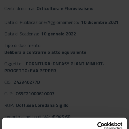
Centri di ricerca:
Orticoltura e Florovivaismo
Data di Pubblicazione/Aggiornamento:
10 dicembre 2021
Data di Scadenza:
10 gennaio 2022
Tipo di documento:
Delibera a contrarre o atto equivalente
Oggetto:
FORNITURA: DNEASY PLANT MINI KIT-
PROGETTO: EVA PEPPER
CIG:
Z42340277D
CUP:
C65F21000610007
RUP:
Dott.ssa Loredana Sigillo
Importo al netto di IVA:
€ 945,60