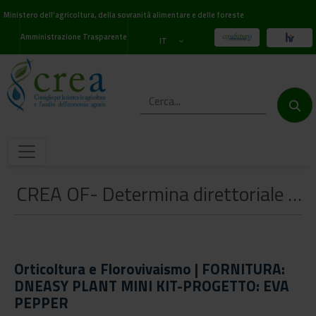
Ministero dell'agricoltura, della sovranità alimentare e delle foreste
Amministrazione Trasparente
IT
CREA OF- Determina direttoriale prot. n. 0115818 del 07.12.2021-PROCEDURA NEGOZIATA senza previa pubblicazione di un bando di gara effettuata ai sensi dell’art. 63 comma 2 lett. b3) del D.Lgs. n. 50 del 18 aprile 2016-FORNITURA: DNEASY PLANT MINI KIT-PROGETTO: EVA PEPPER- Sede di Pontecagnano (SA)
Orticoltura e Florovivaismo | FORNITURA:
DNEASY PLANT MINI KIT-PROGETTO: EVA
PEPPER