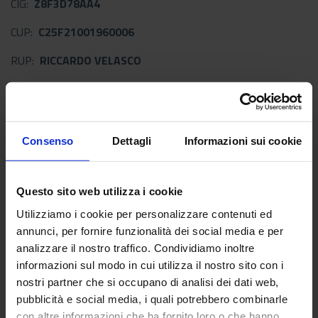
CIG:
Z8F3D78AA4
CUP:
C25F21001960006
RUP:
RICCARDO VELASCO
Importo al netto di IVA:
21.205,25
Consenso
Dettagli
Informazioni sui cookie
Documenti allegati
Determina prot. n. 110726 del
Questo sito web utilizza i cookie
04/12/2023 fornitura di materiale
Utilizziamo i cookie per personalizzare contenuti ed
tecnico per il mantenimento di un
PDF
vigneto presso l’azienda agricola di
annunci, per fornire funzionalità dei social media e per
Susegana (TV) nell’ambito del
analizzare il nostro traffico. Condividiamo inoltre
progetto di ricerca del “CPVO”
informazioni sul modo in cui utilizza il nostro sito con i
(Community Plant Variety Office).
nostri partner che si occupano di analisi dei dati web,
[Data di Pubblicazione: 27 dicembre 2023]
pubblicità e social media, i quali potrebbero combinarle
con altre informazioni che ha fornito loro o che hanno