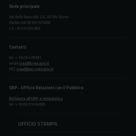
Sede principale
Via della Navicella 2/4, 00184 Roma
Partita IVA 08183101008
C.F.: 97231970589
Contatti
tel. + 39 06 478361
email
crea@crea.gov.it
PEC
crea@pec.crea.gov.it
URP - Ufficio Relazioni con il Pubblico
Richieste all'URP e modulistica
tel. + 39 06 51494600
UFFICIO STAMPA