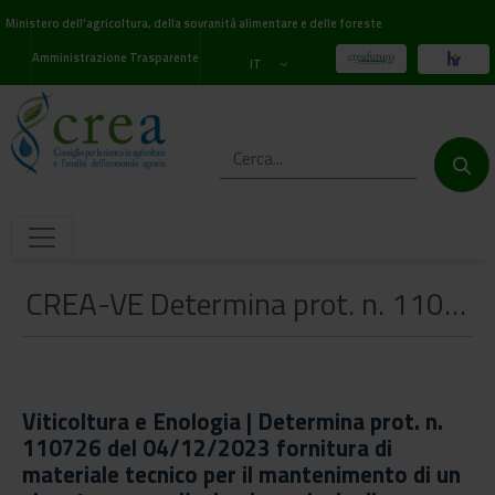
Ministero dell'agricoltura, della sovranità alimentare e delle foreste
Amministrazione Trasparente
IT
CREA-VE Determina prot. n. 110726 del 04/12/2023 fornitura di materiale tecnico per il mantenimento di un vigneto presso l’azienda agricola di Susegana (TV) nell’ambito del progetto di ricerca del “CPVO” (Community Plant Variety Office).
Viticoltura e Enologia | Determina prot. n.
110726 del 04/12/2023 fornitura di
materiale tecnico per il mantenimento di un