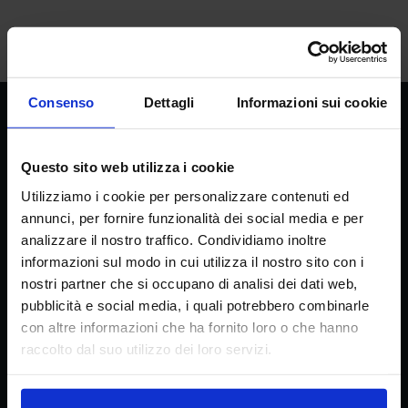
Consenso
Dettagli
Informazioni sui cookie
CREA
Consiglio per la ricerca in agricoltura e
Questo sito web utilizza i cookie
l’analisi dell’economia agraria
Utilizziamo i cookie per personalizzare contenuti ed
annunci, per fornire funzionalità dei social media e per
analizzare il nostro traffico. Condividiamo inoltre
informazioni sul modo in cui utilizza il nostro sito con i
Sede principale
nostri partner che si occupano di analisi dei dati web,
Via della Navicella 2/4, 00184 Roma
pubblicità e social media, i quali potrebbero combinarle
Partita IVA 08183101008
con altre informazioni che ha fornito loro o che hanno
C.F.: 97231970589
raccolto dal suo utilizzo dei loro servizi.
Contatti