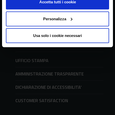
Accetta tutti i cookie
tel. + 39 06 478361
email
crea@crea.gov.it
PEC
crea@pec.crea.gov.it
Personalizza
URP - Ufficio Relazioni con il Pubblico
Usa solo i cookie necessari
Richieste all'URP e modulistica
tel. + 39 06 51494600
UFFICIO STAMPA
AMMINISTRAZIONE TRASPARENTE
DICHIARAZIONE DI ACCESSIBILITA'
CUSTOMER SATISFACTION