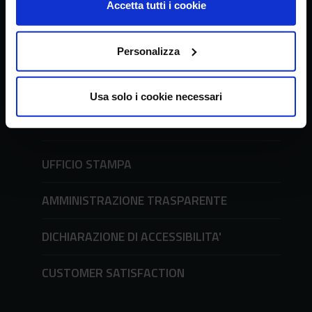
Accetta tutti i cookie
tel. + 39 06 478361
email
crea@crea.gov.it
PEC
crea@pec.crea.gov.it
Personalizza
URP - Ufficio Relazioni con il Pubblico
Usa solo i cookie necessari
Richieste all'URP e modulistica
tel. + 39 06 51494600
UFFICIO STAMPA
AMMINISTRAZIONE TRASPARENTE
DICHIARAZIONE DI ACCESSIBILITA'
CUSTOMER SATISFACTION