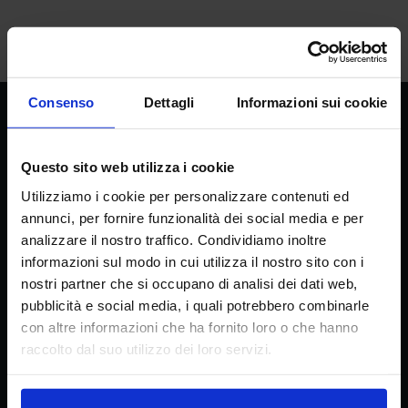
Consenso
Dettagli
Informazioni sui cookie
CREA
Consiglio per la ricerca in agricoltura e
Questo sito web utilizza i cookie
l’analisi dell’economia agraria
Utilizziamo i cookie per personalizzare contenuti ed
annunci, per fornire funzionalità dei social media e per
analizzare il nostro traffico. Condividiamo inoltre
informazioni sul modo in cui utilizza il nostro sito con i
Sede principale
nostri partner che si occupano di analisi dei dati web,
Via della Navicella 2/4, 00184 Roma
pubblicità e social media, i quali potrebbero combinarle
Partita IVA 08183101008
con altre informazioni che ha fornito loro o che hanno
C.F.: 97231970589
raccolto dal suo utilizzo dei loro servizi.
Contatti