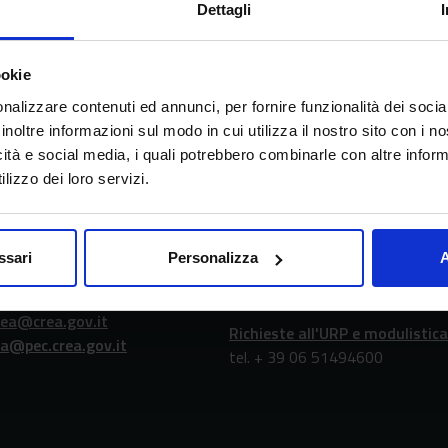
Dettagli
ookie
nalizzare contenuti ed annunci, per fornire funzionalità dei socia
erca in agricoltura e l’analisi dell’economia agraria
inoltre informazioni sul modo in cui utilizza il nostro sito con i 
icità e social media, i quali potrebbero combinarle con altre inform
lizzo dei loro servizi.
atti
URP - Ufficio Relazio
ssari
Personalizza
A
con il Pubblico
39 06 478361
rea@crea.gov.it
Richieste all'URP e modulistica
ea@pec.crea.gov.it
tel. + 39 06 51494600