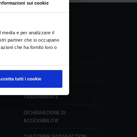
Informazioni sui cookie
l media e per analizzare il
nostri partner che si occupano
azioni che ha fornito loro o
UFFICIO STAMPA
ni
ccetta tutti i cookie
AMMINISTRAZIONE
TRASPARENTE
DICHIARAZIONE DI
ACCESSIBILITA'
CUSTOMER SATISFACTION