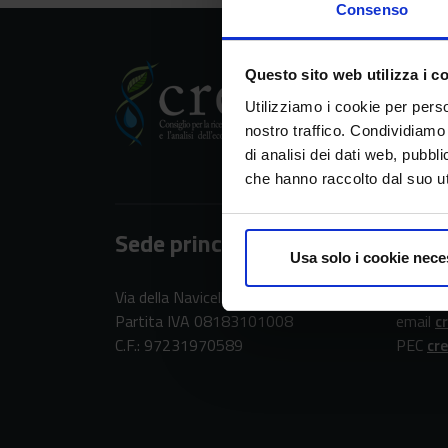
Consenso
Questo sito web utilizza i c
CREA
Utilizziamo i cookie per perso
Consiglio per la ric
nostro traffico. Condividiamo 
di analisi dei dati web, pubbl
che hanno raccolto dal suo uti
Sede principale
Cont
Usa solo i cookie nece
Via della Navicella 2/4, 00184 Roma
tel. + 
Partita IVA 08183101008
email
c
C.F.: 97231970589
PEC
cr