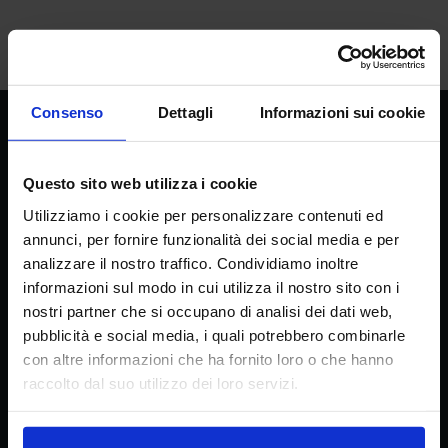
Consenso
Dettagli
Informazioni sui cookie
CREA
Consiglio per la ricerca in agricoltura e
Questo sito web utilizza i cookie
l’analisi dell’economia agraria
Utilizziamo i cookie per personalizzare contenuti ed
annunci, per fornire funzionalità dei social media e per
analizzare il nostro traffico. Condividiamo inoltre
informazioni sul modo in cui utilizza il nostro sito con i
Sede principale
nostri partner che si occupano di analisi dei dati web,
Via della Navicella 2/4, 00184 Roma
pubblicità e social media, i quali potrebbero combinarle
Partita IVA 08183101008
con altre informazioni che ha fornito loro o che hanno
C.F.: 97231970589
raccolto dal suo utilizzo dei loro servizi.
Contatti