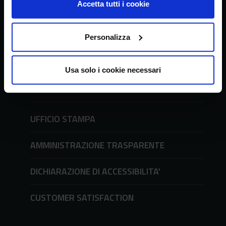
Accetta tutti i cookie
tel. + 39 06 478361
email
crea@crea.gov.it
PEC
crea@pec.crea.gov.it
Personalizza
URP - Ufficio Relazioni con il Pubblico
Usa solo i cookie necessari
Richieste all'URP e modulistica
tel. + 39 06 51494600
UFFICIO STAMPA
AMMINISTRAZIONE TRASPARENTE
DICHIARAZIONE DI ACCESSIBILITA'
CUSTOMER SATISFACTION