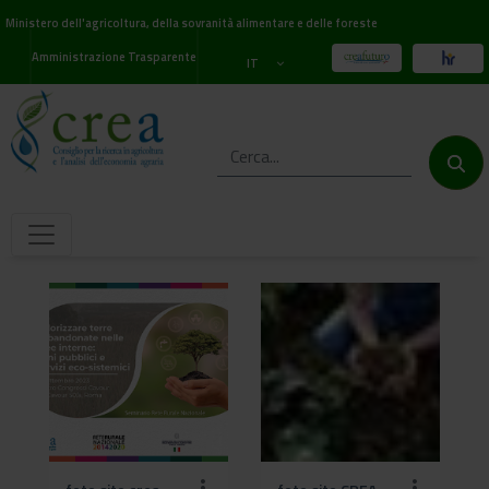
Ministero dell'agricoltura, della sovranità alimentare e delle foreste
Amministrazione Trasparente
IT