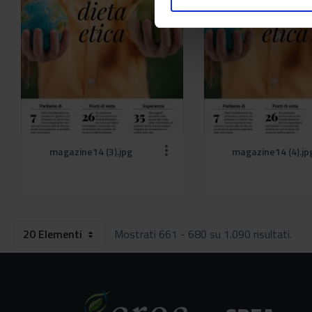
magazine14 (3).jpg
magazine14 (4).jp
20 Elementi
Mostrati 661 - 680 su 1.090 risultati.