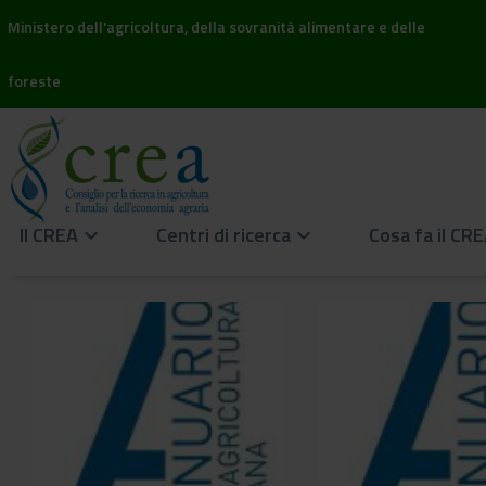
Ministero dell'agricoltura, della sovranità alimentare e delle
foreste
Il CREA
Centri di ricerca
Cosa fa il CR
keyboard_arrow_down
keyboard_arrow_down