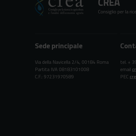
CREA
Consiglio per la ric
Sede principale
Cont
Via della Navicella 2/4, 00184 Roma
tel. + 
Partita IVA 08183101008
email
c
C.F.: 97231970589
PEC
cr