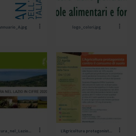
nnuario_A.jpg
logo_colori.jpg
L_Agricoltura_nel_Lazio_in_cifre_2020.jpg
L’Agricoltura protagonista (1).jpg