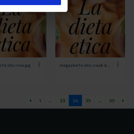
14 sito crea.jpg
magazine14 sito creab def (1).jpg
1
...
33
34
35
...
55