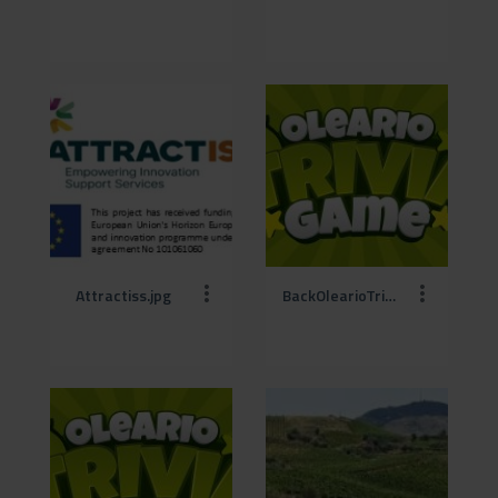
Attractiss.jpg
BackOlearioTriviaGame (1).jpg