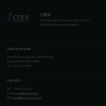
CREA
Consiglio per la ricerca in agricoltura e
l’analisi dell’economia agraria
Sede principale
Via della Navicella 2/4, 00184 Roma
Partita IVA 08183101008
C.F.: 97231970589
Contatti
tel. + 39 06 478361
email
crea@crea.gov.it
PEC
crea@pec.crea.gov.it