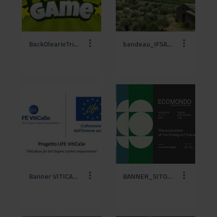
BackOlearioTriviaGame.jpg
bandeau_IFSA_3.jpg
Banner VITICASE.jpg
BANNER_SITO ECO - ECOMONDO_4-3_VISUAL ECOMONDO@2x (1).jpg