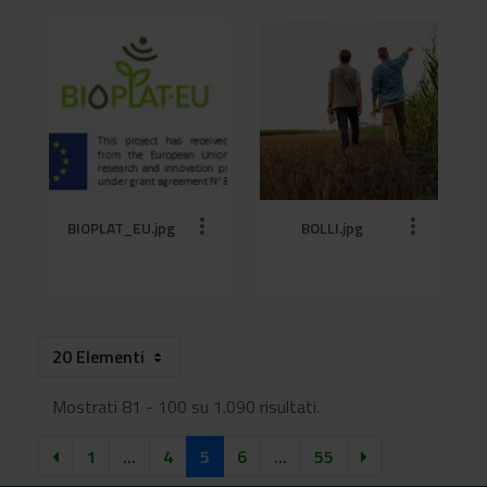
BIOPLAT_EU.jpg
BOLLI.jpg
20 Elementi
Mostrati 81 - 100 su 1.090 risultati.
1
...
4
5
6
...
55