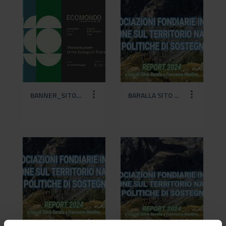
BANNER_SITO ECO - ECOMONDO_4-3_VISUAL ECOMONDO@2x.jpg
BARALLA SITO CREA def (1).jpg