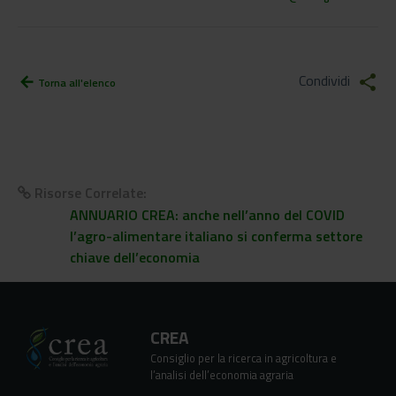
Condividi
share
arrow_back
Torna all'elenco
Risorse Correlate:
ANNUARIO CREA: anche nell’anno del COVID
l’agro-alimentare italiano si conferma settore
chiave dell’economia
CREA
Consiglio per la ricerca in agricoltura e
l’analisi dell’economia agraria