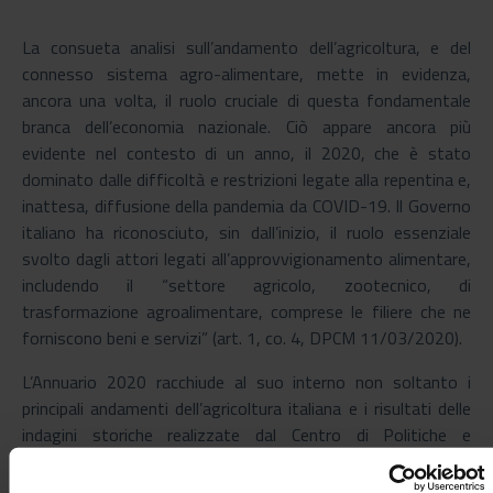
La consueta analisi sull’andamento dell’agricoltura, e del
connesso sistema agro-alimentare, mette in evidenza,
ancora una volta, il ruolo cruciale di questa fondamentale
branca dell’economia nazionale. Ciò appare ancora più
evidente nel contesto di un anno, il 2020, che è stato
dominato dalle difficoltà e restrizioni legate alla repentina e,
inattesa, diffusione della pandemia da COVID-19. Il Governo
italiano ha riconosciuto, sin dall’inizio, il ruolo essenziale
svolto dagli attori legati all’approvvigionamento alimentare,
includendo il “settore agricolo, zootecnico, di
trasformazione agroalimentare, comprese le filiere che ne
forniscono beni e servizi” (art. 1, co. 4, DPCM 11/03/2020).
L’Annuario 2020 racchiude al suo interno non soltanto i
principali andamenti dell’agricoltura italiana e i risultati delle
indagini storiche realizzate dal Centro di Politiche e
Bioeconomia -
,
,
Spesa pubblica in agricoltura
Mercato fondiario
- ma
Impiego dei lavoratori stranieri nel settore agricolo italiano