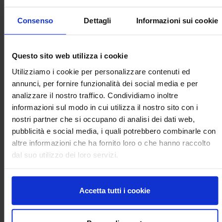
anche numerosi approfondimenti sulle relazioni con il resto
del sistema economico, sul tessuto sociale che con essa
Consenso
Dettagli
Informazioni sui cookie
interagisce e, non ultimo, sulle risorse naturali di cui si
avvale. In particolare, le tematiche relative alla transizione
verde e tecnologica, rivestono ormai un carattere prioritario,
Questo sito web utilizza i cookie
talvolta assumendo lo status di vera e propria emergenza,
Utilizziamo i cookie per personalizzare contenuti ed
come messo in luce anche dai recenti summit internazionali,
annunci, per fornire funzionalità dei social media e per
dal G20 di Roma alla COP26 di Glasgow.
analizzare il nostro traffico. Condividiamo inoltre
informazioni sul modo in cui utilizza il nostro sito con i
Il Volume è il risultato di un lavoro corale, svolto con
nostri partner che si occupano di analisi dei dati web,
dedizione da un folto gruppo di ricercatori del CREA, che
pubblicità e social media, i quali potrebbero combinarle con
mantengono viva e sempre attuale una pubblicazione
altre informazioni che ha fornito loro o che hanno raccolto
caratterizzata da una visione ampia e moderna
dal suo utilizzo dei loro servizi.
dell’agricoltura: dalla prima edizione del 1947; estendendo
poi il campo di osservazione oltre i confini nazionali e
concentrando l’attenzione sui paesi della ormai operante
Accetta tutti i cookie
Comunità Europea; rilevando in seguito l’urgenza di ampi
investimenti per interventi di carattere generale e per il
progresso tecnologico specifico dei fondamentali settori