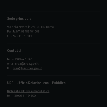
Sede principale
Via della Navicella 2/4, 00184 Roma
Partita IVA 08183101008
C.F.: 97231970589
Contatti
tel. + 39 06 478361
email
crea@crea.gov.it
PEC
crea@pec.crea.gov.it
URP - Ufficio Relazioni con il Pubblico
Richieste all'URP e modulistica
tel. + 39 06 51494600