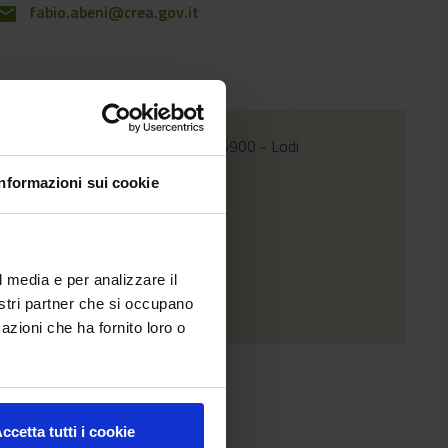
fabio.abeni@crea.gov.it
mail
Via della Baroncina 26900 - Lodi
location_on
Informazioni sui cookie
COORDINATE GPS
45.295483 / 9.497674
l media e per analizzare il
nostri partner che si occupano
azioni che ha fornito loro o
ccetta tutti i cookie