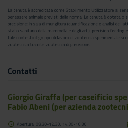
La tenuta è accreditata come Stabilimento Utilizzatore ai sen
benessere animale previsti dalla norma. La tenuta è dotata o si 
precisione: in sala di mungitura (quantificazione e analisi del l
stato sanitario della mammella e degli arti), precision feeding 
tale contesto il gruppo di lavoro di zootecnia sperimentale si o
zootecnica tramite zootecnia di precisione.
Contatti
Giorgio Giraffa (per caseificio sp
Fabio Abeni (per azienda zootecni
query_builder
Apertura: 08.30-12.30, 14.30-16.30