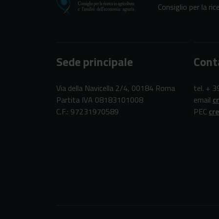
Consiglio per la ric
Sede principale
Cont
Via della Navicella 2/4, 00184 Roma
tel. + 
Partita IVA 08183101008
email
c
C.F.: 97231970589
PEC
cr