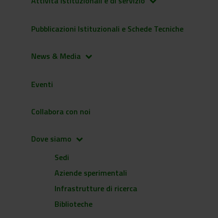
Attività istituzionali e di servizio
keyboard_arrow_down
Pubblicazioni Istituzionali e Schede Tecniche
News & Media
keyboard_arrow_down
Eventi
Collabora con noi
Dove siamo
keyboard_arrow_down
Sedi
Aziende sperimentali
Infrastrutture di ricerca
Biblioteche