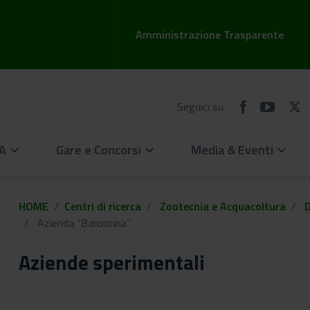
Amministrazione Trasparente
Seguici su
EA
Gare e Concorsi
Media & Eventi
keyboard_arrow_down
keyboard_arrow_down
keyboard_arrow_down
HOME
Centri di ricerca
Zootecnia e Acquacoltura
Azienda “Baroncina”
Aziende sperimentali