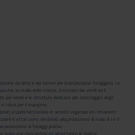
ovine da latte e dai terreni per la produzione foraggera. Le
che, la stalla delle manze, il ricovero dei vitelli ed il
 per vitelli e le strutture dedicate allo stoccaggio degli
 e i silos per il mangime.
stinati a sperimentazione in ambito vegetale ed i rimanenti
colare 6 ettari sono destinati alla produzione di mais di I e II
la produzione di foraggi prativi.
zione sono una cinquantina ed altrettanto le manze.