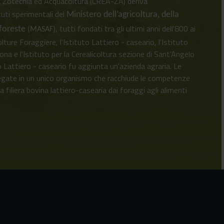
ca Zotecnia ed Acquacoltura (CREA-ZA) deriva
tuti sperimentali del
Ministero dell’agricoltura, della
, tutti fondati tra gli ultimi anni dell'800 ai
 foreste
(MASAF)
Colture Foraggiere, l'Istituto Lattiero - caseario, l'Istituto
na e l'Istituto per la Cerealicoltura sezione di Sant'Angelo
o Lattiero - caseario fu aggiunta un'azienda agraria. Le
egate in un unico organismo che racchiude le competenze
ra filiera bovina lattiero-casearia dai foraggi agli alimenti