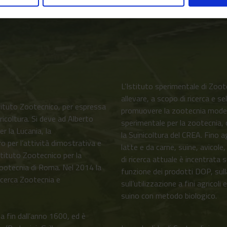
L’Istituto sperimentale di Zoot
allevare, a scopo di ricerca e se
tituto Zootecnico, per espressa
promuovere la zootecnia modene
ricoltura. Si deve ad Alberto
sperimentale per la zootecnia, 
r la Lucania, la
la Suinicoltura del CREA. Fino a
 per l’attività dimostrativa e
latte e da carne, suine, avicol
stituto Zootecnico per la
di ricerca attuale è incentrata s
 Zootecnia di Roma. Nel 2014 la
funzione dei prodotti DOP, sull
ricerca Zootecnia e
sull’utilizzazione a fini agricoli
suino con metodo biologico.
a fin dall’anno 1600, ed è