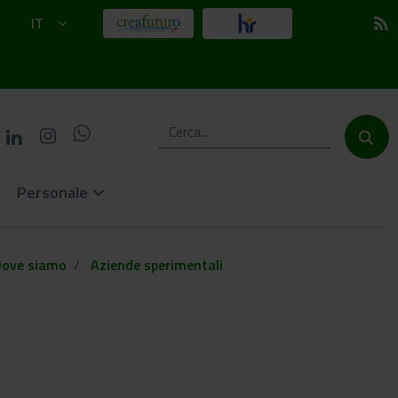
IT
rss_feed
Personale
keyboard_arrow_down
Dove siamo
Aziende sperimentali