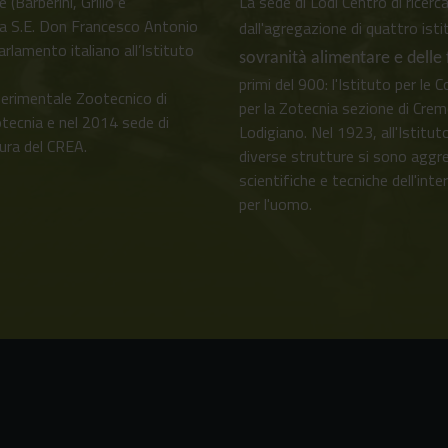
 (Barberini, Grillo e
La sede di Lodi Centro di ricer
da S.E. Don Francesco Antonio
dall'agregazione di quattro isti
lamento italiano all’Istituto
sovranità alimentare e delle
primi del 900: l'Istituto per le 
perimentale Zootecnico di
per la Zotecnia sezione di Cremo
tecnia e nel 2014 sede di
Lodigiano. Nel 1923, all'Istitut
ura del CREA.
diverse strutture si sono aggr
scientifiche e tecniche dell'inte
per l'uomo.