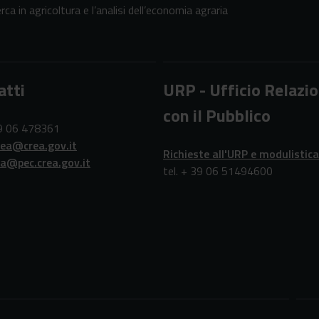
erca in agricoltura e l’analisi dell’economia agraria
atti
URP - Ufficio Relazio
con il Pubblico
39 06 478361
rea@crea.gov.it
Richieste all'URP e modulistica
ea@pec.crea.gov.it
tel. + 39 06 51494600