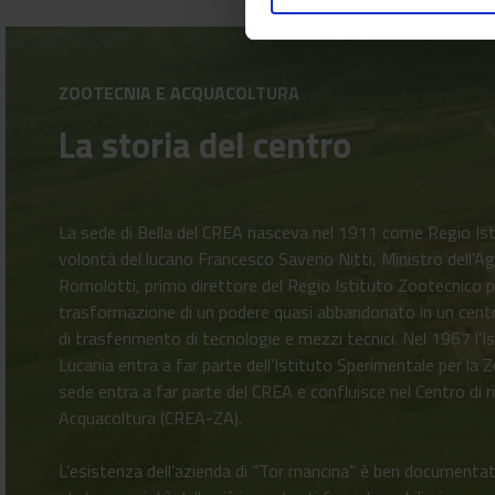
ZOOTECNIA E ACQUACOLTURA
La storia del centro
La sede di Bella del CREA nasceva nel 1911 come Regio Is
volontà del lucano Francesco Saverio Nitti, Ministro dell’Ag
Romolotti, primo direttore del Regio Istituto Zootecnico pe
trasformazione di un podere quasi abbandonato in un centro
di trasferimento di tecnologie e mezzi tecnici. Nel 1967 l’I
Lucania entra a far parte dell’Istituto Sperimentale per la
sede entra a far parte del CREA e confluisce nel Centro di 
Acquacoltura (CREA-ZA).
L’esistenza dell’azienda di “Tor mancina” è ben documentat