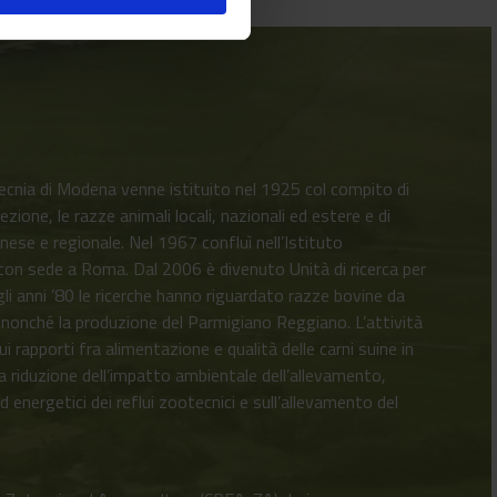
ecnia di Modena venne istituito nel 1925 col compito di
lezione, le razze animali locali, nazionali ed estere e di
se e regionale. Nel 1967 confluì nell’Istituto
con sede a Roma. Dal 2006 è divenuto Unità di ricerca per
gli anni ’80 le ricerche hanno riguardato razze bovine da
e, nonché la produzione del Parmigiano Reggiano. L’attività
ui rapporti fra alimentazione e qualità delle carni suine in
a riduzione dell’impatto ambientale dell’allevamento,
 ed energetici dei reflui zootecnici e sull’allevamento del