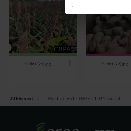
Slide1 (21).jpg
Slide1 (22).jpg
20 Elementi
Mostrati 861 - 880 su 1.011 risultati.