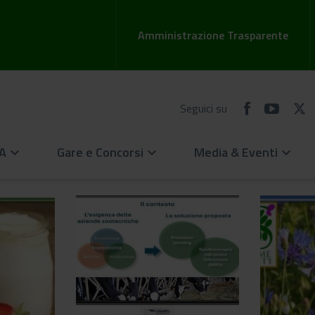
Amministrazione Trasparente
Seguici su
EA
Gare e Concorsi
Media & Eventi
keyboard_arrow_down
keyboard_arrow_down
keyboard_arrow_down