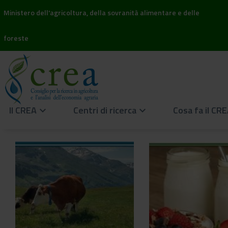
Ministero dell'agricoltura, della sovranità alimentare e delle
foreste
Il CREA
Centri di ricerca
Cosa fa il CR
keyboard_arrow_down
keyboard_arrow_down