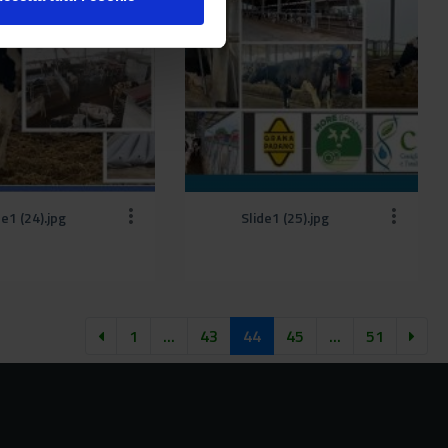
de1 (24).jpg
Slide1 (25).jpg
1
...
43
44
45
...
51