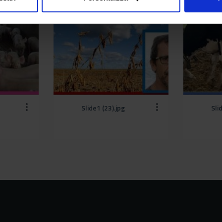
Slide1 (23).jpg
Sli