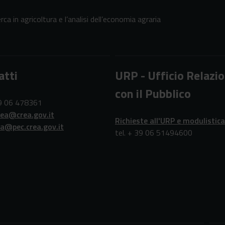
erca in agricoltura e l’analisi dell’economia agraria
atti
URP - Ufficio Relazio
con il Pubblico
39 06 478361
rea@crea.gov.it
Richieste all'URP e modulistica
ea@pec.crea.gov.it
tel. + 39 06 51494600