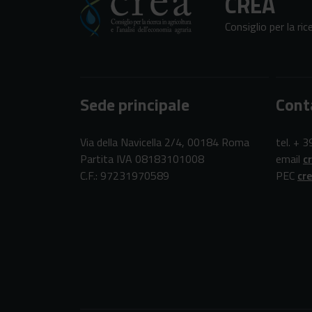
CREA
Consiglio per la ric
Sede principale
Cont
Via della Navicella 2/4, 00184 Roma
tel. + 
Partita IVA 08183101008
email
c
C.F.: 97231970589
PEC
cr