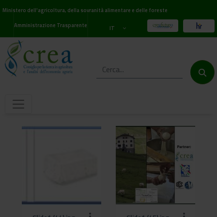
Ministero dell'agricoltura, della sovranità alimentare e delle foreste
Amministrazione Trasparente
IT