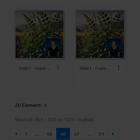
Slide1 - Copia (18).jpg
Slide1 - Copia (19).jpg
20 Elementi
Mostrati 901 - 920 su 1.011 risultati.
1
...
45
46
47
...
51