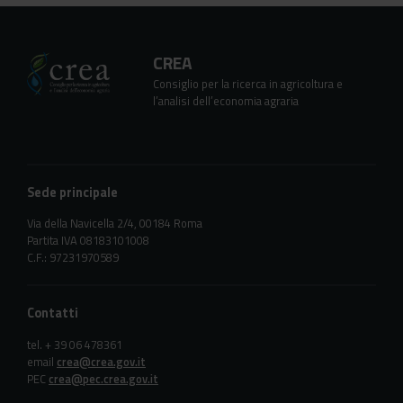
CREA
Consiglio per la ricerca in agricoltura e
l’analisi dell’economia agraria
Sede principale
Via della Navicella 2/4, 00184 Roma
Partita IVA 08183101008
C.F.: 97231970589
Contatti
tel. + 39 06 478361
email
crea@crea.gov.it
PEC
crea@pec.crea.gov.it