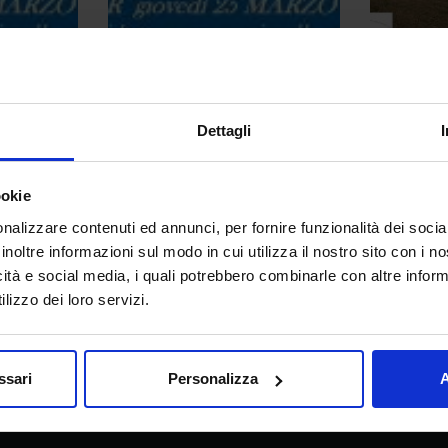
webinar 25-03 I GIOVEDI DI NEWTECH_page-0003 (3).jpg
webinar 25-03 I GIOVEDI DI NEWTECH_page-0003.jpg
webinar 2
Dettagli
ookie
nalizzare contenuti ed annunci, per fornire funzionalità dei socia
inoltre informazioni sul modo in cui utilizza il nostro sito con i 
icità e social media, i quali potrebbero combinarle con altre inform
lizzo dei loro servizi.
erca in agricoltura e l’analisi dell’economia agraria
ssari
Personalizza
A