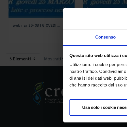
webinar 25-03 I GIOVEDI DI NEWTECH_page-0003 (2).jpg
Consenso
Questo sito web utilizza i c
5 Elementi
Mostrati 991 - 995 su 1.012 risultati.
Utilizziamo i cookie per perso
nostro traffico. Condividiamo 
di analisi dei dati web, pubbl
che hanno raccolto dal suo uti
CREA
Consiglio per la ric
Usa solo i cookie nece