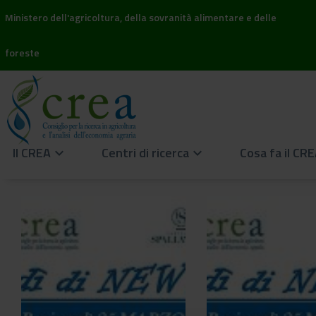
Ministero dell'agricoltura, della sovranità alimentare e delle
foreste
Il CREA
Centri di ricerca
Cosa fa il CR
keyboard_arrow_down
keyboard_arrow_down