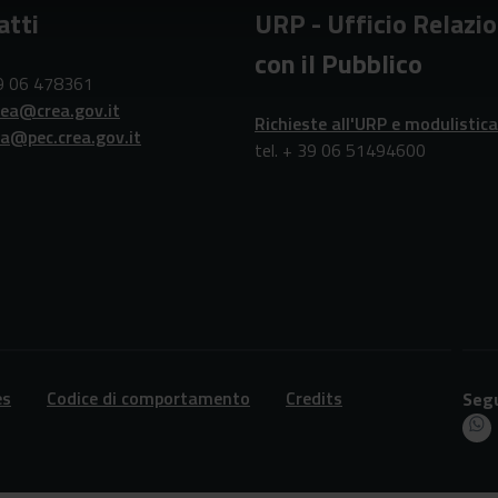
atti
URP - Ufficio Relazio
con il Pubblico
39 06 478361
rea@crea.gov.it
Richieste all'URP e modulistica
ea@pec.crea.gov.it
tel. + 39 06 51494600
es
Codice di comportamento
Credits
Segu