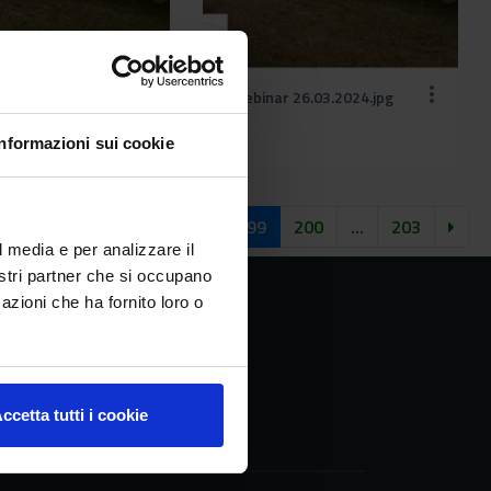
6.03.2024 (1).jpg
webinar 26.03.2024.jpg
Informazioni sui cookie
1
...
198
199
200
...
203
l media e per analizzare il
nostri partner che si occupano
azioni che ha fornito loro o
ccetta tutti i cookie