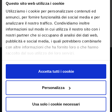
Questo sito web utilizza i cookie
[Data di Aggiornamento: 24 giugno 2025]
Utilizziamo i cookie per personalizzare contenuti ed
annunci, per fornire funzionalità dei social media e per
analizzare il nostro traffico. Condividiamo inoltre
arrow_back
Torna all'elenco
informazioni sul modo in cui utilizza il nostro sito con i
nostri partner che si occupano di analisi dei dati web,
pubblicità e social media, i quali potrebbero combinarle
con altre informazioni che ha fornito loro o che hanno
raccolto dal suo utilizzo dei loro servizi.
CREA
Consiglio per la ricerca in agricoltura e
Accetta tutti i cookie
l’analisi dell’economia agraria
Personalizza
Sede principale
Usa solo i cookie necessari
Via della Navicella 2/4, 00184 Roma