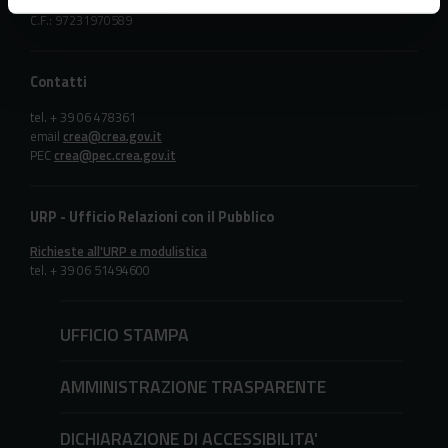
Partita IVA 08183101008
C.F.: 97231970589
Contatti
tel. + 39 06 478361
email
crea@crea.gov.it
PEC
crea@pec.crea.gov.it
URP - Ufficio Relazioni con il Pubblico
Richieste all'URP e modulistica
tel. + 39 06 51494600
UFFICIO STAMPA
AMMINISTRAZIONE TRASPARENTE
DICHIARAZIONE DI ACCESSIBILITA'