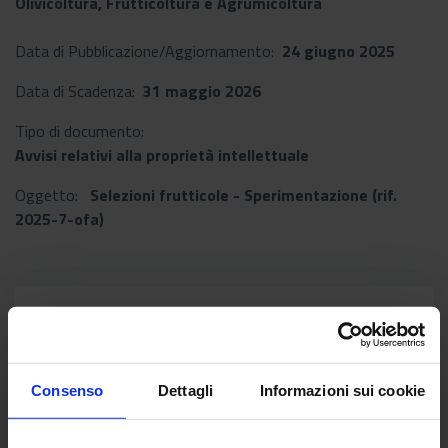
Olivicoltura, Frutticoltura e Agrumicoltura
Data di Pubblicazione/Aggiornamento:
24 giugno 2025
Data di Scadenza:
31 maggio 2026
Tipo di documento:
Avvisi relativi alla proprietà intellettuale
Oggetto:
Selezioni frutticole - Sperimentazione (rif.
2025-7-ofa)
Documenti allegati
Avviso prot. n. 47962-OFA del
ZIP
24.6.2025 (Sperimentazione
Consenso
Dettagli
Informazioni sui cookie
Frutticole)
[Data di Pubblicazione: 24 giugno 2025]