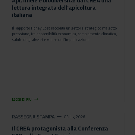
Api, miele e biodiversità: dal CREA una
lettura integrata dell’apicoltura
italiana
Il Rapporto Honey Cost racconta un settore strategico ma sotto
pressione, tra sostenibilità economica, cambiamento climatico,
salute degli alveari e valore dell’impollinazione
arrow_right_alt
LEGGI DI PIU'
RASSEGNA STAMPA
remove
03 lug 2026
Il CREA protagonista alla Conferenza