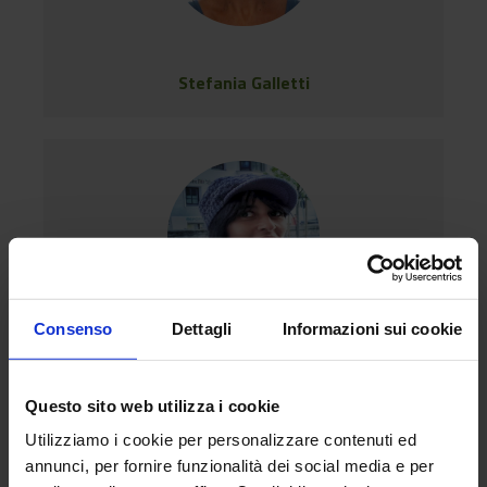
Stefania Galletti
Consenso
Dettagli
Informazioni sui cookie
Sofia Bajocco
Questo sito web utilizza i cookie
Utilizziamo i cookie per personalizzare contenuti ed
keyboard_arrow_left
keyboard_arrow_right
Previous
Next
annunci, per fornire funzionalità dei social media e per