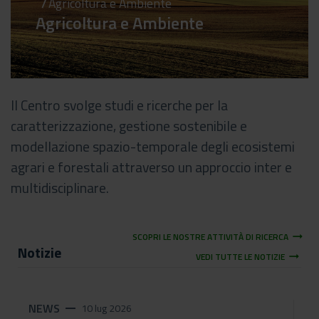
Agricoltura e Ambiente
Agricoltura e Ambiente
Il Centro svolge studi e ricerche per la
caratterizzazione, gestione sostenibile e
modellazione spazio-temporale degli ecosistemi
agrari e forestali attraverso un approccio inter e
multidisciplinare.
arrow_right_alt
SCOPRI LE NOSTRE ATTIVITÀ DI RICERCA
Notizie
arrow_right_alt
VEDI TUTTE LE NOTIZIE
NEWS
remove
10 lug 2026