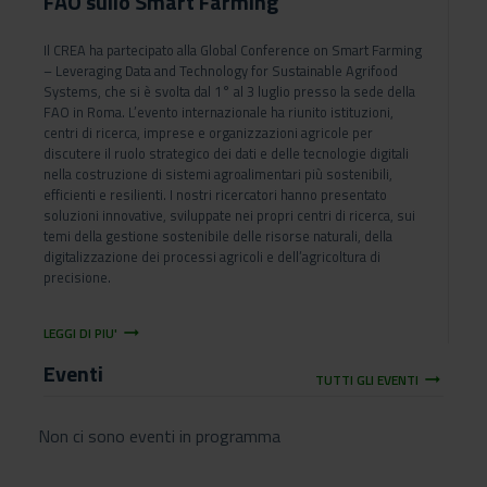
FAO sullo Smart Farming
Il CREA ha partecipato alla Global Conference on Smart Farming
– Leveraging Data and Technology for Sustainable Agrifood
Systems, che si è svolta dal 1° al 3 luglio presso la sede della
FAO in Roma. L’evento internazionale ha riunito istituzioni,
centri di ricerca, imprese e organizzazioni agricole per
discutere il ruolo strategico dei dati e delle tecnologie digitali
nella costruzione di sistemi agroalimentari più sostenibili,
efficienti e resilienti. I nostri ricercatori hanno presentato
soluzioni innovative, sviluppate nei propri centri di ricerca, sui
temi della gestione sostenibile delle risorse naturali, della
digitalizzazione dei processi agricoli e dell’agricoltura di
precisione.
arrow_right_alt
LEGGI DI PIU'
Eventi
arrow_right_alt
TUTTI GLI EVENTI
Non ci sono eventi in programma