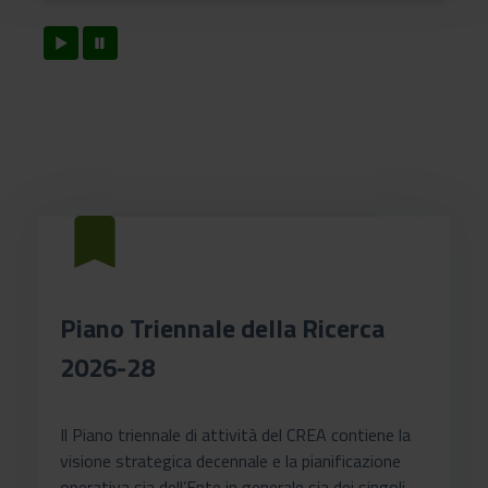
bookmark
Piano Triennale della Ricerca
2026-28
Il Piano triennale di attività del CREA contiene la
visione strategica decennale e la pianificazione
operativa sia dell’Ente in generale sia dei singoli