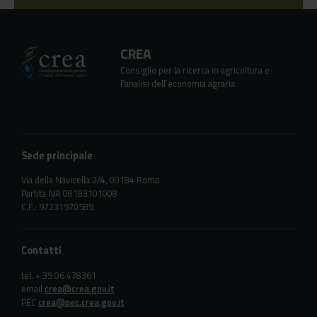
CREA
Consiglio per la ricerca in agricoltura e
l’analisi dell’economia agraria
Sede principale
Via della Navicella 2/4, 00184 Roma
Partita IVA 08183101008
C.F.: 97231970589
Contatti
tel. + 39 06 478361
email
crea@crea.gov.it
PEC
crea@pec.crea.gov.it