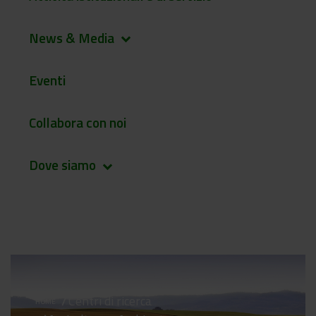
News & Media
keyboard_arrow_down
Eventi
Collabora con noi
Dove siamo
keyboard_arrow_down
Centri di ricerca
HOME