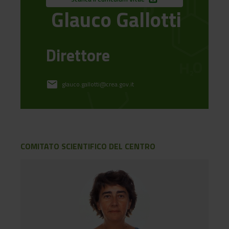
Glauco Gallotti
Direttore
email
glauco.gallotti@crea.gov.it
COMITATO SCIENTIFICO DEL CENTRO