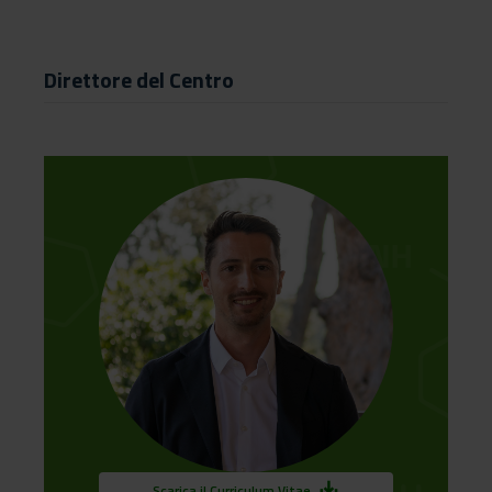
Direttore del Centro
save_alt
Scarica il Curriculum Vitae