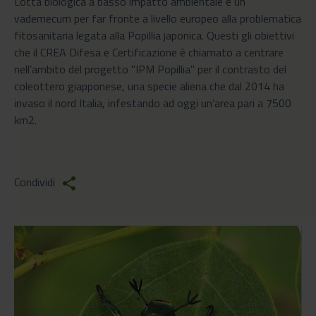
Lotta biologica a basso impatto ambientale e un
vademecum per far fronte a livello europeo alla problematica
fitosanitaria legata alla Popillia japonica. Questi gli obiettivi
che il CREA Difesa e Certificazione è chiamato a centrare
nell’ambito del progetto "IPM Popillia" per il contrasto del
coleottero giapponese, una specie aliena che dal 2014 ha
invaso il nord Italia, infestando ad oggi un’area pari a 7500
km2.
Condividi
share