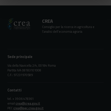
CREA
Consiglio per la ricerca in agricoltura e
l’analisi dell’economia agraria
Sede principale
Via della Navicella 2/4, 00184 Roma
Partita IVA 08183101008
C.F.: 97231970589
Contatti
tel. + 39 06 478361
email
crea@crea.gov.it
PEC
crea@pec.crea.gov.it