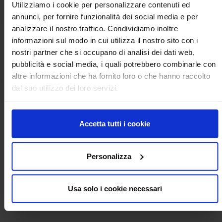
Utilizziamo i cookie per personalizzare contenuti ed
annunci, per fornire funzionalità dei social media e per
analizzare il nostro traffico. Condividiamo inoltre
Documenti allegati
informazioni sul modo in cui utilizza il nostro sito con i
nostri partner che si occupano di analisi dei dati web,
Prog CREA di contrasto alla
PDF
Popillia_rassegna (2).pdf
pubblicità e social media, i quali potrebbero combinarle con
altre informazioni che ha fornito loro o che hanno raccolto
dal suo utilizzo dei loro servizi.
Accetta tutti i cookie
Per informazioni contattare:
stampa@crea.gov.it
Personalizza
Condividi
share
arrow_back
Torna all'elenco
Usa solo i cookie necessari