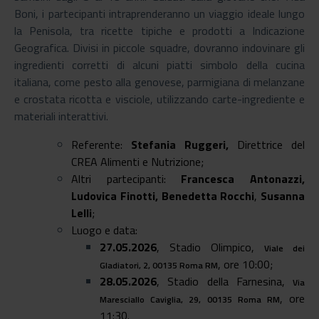
Boni, i partecipanti intraprenderanno un viaggio ideale lungo
la Penisola, tra ricette tipiche e prodotti a Indicazione
Geografica. Divisi in piccole squadre, dovranno indovinare gli
ingredienti corretti di alcuni piatti simbolo della cucina
italiana, come pesto alla genovese, parmigiana di melanzane
e crostata ricotta e visciole, utilizzando carte-ingrediente e
materiali interattivi.
Referente:
Stefania Ruggeri,
Direttrice del
CREA Alimenti e Nutrizione;
Altri partecipanti:
Francesca Antonazzi,
Ludovica Finotti, Benedetta Rocchi
,
Susanna
Lelli
;
Luogo e data:
27.05.2026
, Stadio Olimpico,
Viale dei
, ore 10:00;
Gladiatori, 2, 00135 Roma RM
28.05.2026
, Stadio della Farnesina,
Via
, ore
Maresciallo Caviglia, 29, 00135 Roma RM
11:30.