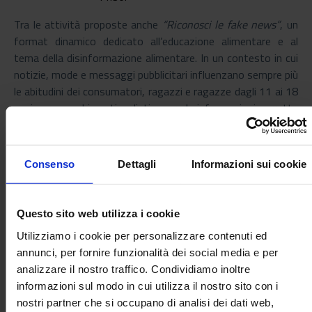
Tra le attività proposte anche
“Riconosci le fake news”
, un
format dinamico dedicato all’educazione alimentare e al
tema della disinformazione alimentare. In un contesto in cui
notizie, mode e messaggi pubblicitari influenzano sempre più
le abitudini dei consumatori, ragazzi e ragazze dagli 11 ai 18
anni saranno chiamati a distinguere le informazioni corrette
dalle fake news attraverso quiz veloci, sfide a squadre e
meccanismi di gamificazione. Un modo semplice e
immediato per sviluppare spirito critico e maggiore
Consenso
Dettagli
Informazioni sui cookie
consapevolezza nelle scelte alimentari.
Referente:
Laura Gennaro
.
Questo sito web utilizza i cookie
Altri partecipanti:
Sibilla Berni Canani, Lorenzo
Maria Iozia, Fabrizia Maccati, Martina
Utilizziamo i cookie per personalizzare contenuti ed
Monticone, Andres Penalosa
annunci, per fornire funzionalità dei social media e per
Luogo e data:
analizzare il nostro traffico. Condividiamo inoltre
27.05.2026
, Stadio Olimpico,
informazioni sul modo in cui utilizza il nostro sito con i
Viale dei
, ore 15:30;
nostri partner che si occupano di analisi dei dati web,
Gladiatori, 2, 00135 Roma RM