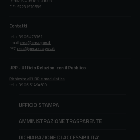
Partita IVA 08183101008
C.F.: 97231970589
Contatti
tel. + 39 06 478361
email
crea@crea.gov.it
PEC
crea@pec.crea.gov.it
URP - Ufficio Relazioni con il Pubblico
Richieste all'URP e modulistica
tel. + 39 06 51494600
UFFICIO STAMPA
AMMINISTRAZIONE TRASPARENTE
DICHIARAZIONE DI ACCESSIBILITA'