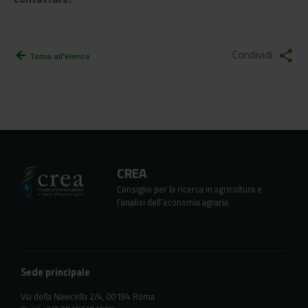
Condividi
share
arrow_back
Torna all'elenco
CREA
Consiglio per la ricerca in agricoltura e
l’analisi dell’economia agraria
Sede principale
Via della Navicella 2/4, 00184 Roma