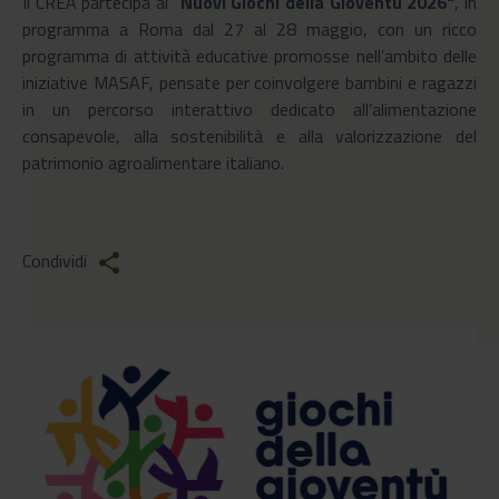
Il CREA partecipa ai "
Nuovi Giochi della Gioventù 2026"
, in
programma a Roma dal 27 al 28 maggio, con un ricco
programma di attività educative promosse nell’ambito delle
iniziative MASAF, pensate per coinvolgere bambini e ragazzi
in un percorso interattivo dedicato all’alimentazione
consapevole, alla sostenibilità e alla valorizzazione del
patrimonio agroalimentare italiano.
Condividi
share