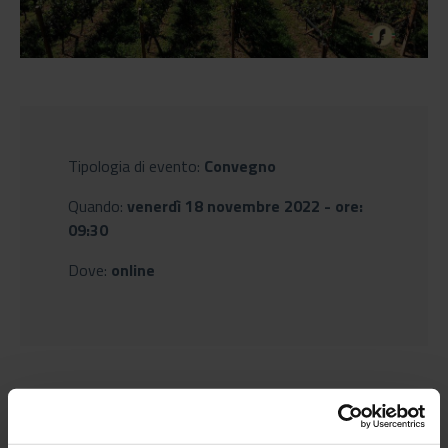
Tipologia di evento:
Convegno
Quando:
venerdì 18 novembre 2022 - ore:
09:30
Dove:
online
Nella I sessione dell'evento verranno documentati gli aspetti
fitosanitari salienti della stagione vegetativa passata e le