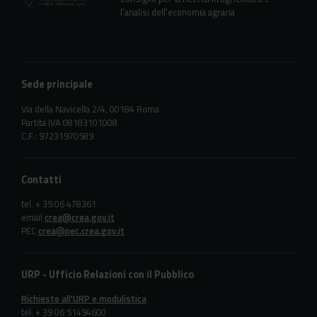
l’analisi dell’economia agraria
Sede principale
Via della Navicella 2/4, 00184 Roma
Partita IVA 08183101008
C.F.: 97231970589
Contatti
tel. + 39 06 478361
email
crea@crea.gov.it
PEC
crea@pec.crea.gov.it
URP - Ufficio Relazioni con il Pubblico
Richieste all'URP e modulistica
tel. + 39 06 51494600