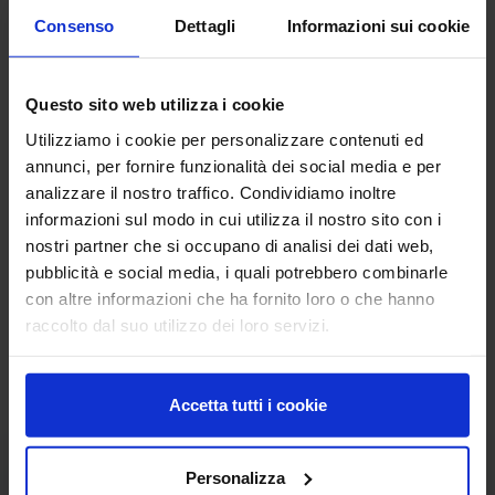
relazioni verteranno sull’andamento meteorologico,
Consenso
Dettagli
Informazioni sui cookie
l'impatto della siccità sulle colture e le evoluzioni delle
principali fitopatie nei vigneti.
La II sessione, invece, sarà incentrata sull'impiego dei
Questo sito web utilizza i cookie
fitofarmaci e la nuova proposta di modifica alla normativa
Utilizziamo i cookie per personalizzare contenuti ed
comunitaria per una viticoltura sempre più sostenibile.
annunci, per fornire funzionalità dei social media e per
analizzare il nostro traffico. Condividiamo inoltre
informazioni sul modo in cui utilizza il nostro sito con i
In allegato il flyer dell'evento
nostri partner che si occupano di analisi dei dati web,
pubblicità e social media, i quali potrebbero combinarle
con altre informazioni che ha fornito loro o che hanno
raccolto dal suo utilizzo dei loro servizi.
Per informazioni
e
lorena.dallacia@crea.gov.it
contattare:
doriana.faraon@crea.gov.it
Accetta tutti i cookie
Personalizza