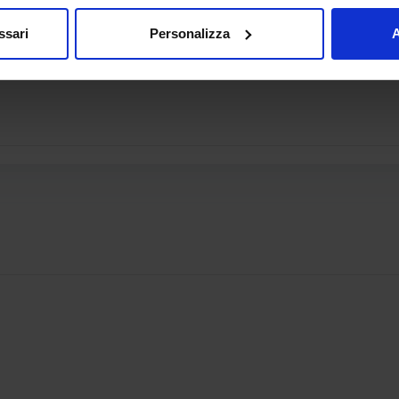
ssari
Personalizza
A