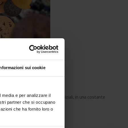
Informazioni sui cookie
l media e per analizzare il
rtuosi di una dieta nei momenti iniziali, in una costante
nostri partner che si occupano
azioni che ha fornito loro o