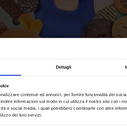
Dettagli
ookie
nalizzare contenuti ed annunci, per fornire funzionalità dei socia
vola, un vero e proprio vademecum per trasformare i comportamenti vi
inoltre informazioni sul modo in cui utilizza il nostro sito con i 
icità e social media, i quali potrebbero combinarle con altre inform
lizzo dei loro servizi.