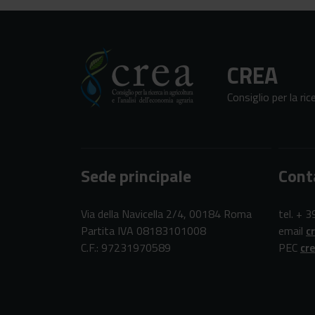
CREA
Consiglio per la ric
Sede principale
Cont
Via della Navicella 2/4, 00184 Roma
tel. + 
Partita IVA 08183101008
email
c
C.F.: 97231970589
PEC
cr