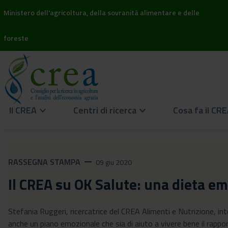
Ministero dell'agricoltura, della sovranità alimentare e delle
foreste
Il CREA
Centri di ricerca
Cosa fa il CR
keyboard_arrow_down
keyboard_arrow_down
RASSEGNA STAMPA
remove
09 giu 2020
Il CREA su OK Salute: una dieta e
Stefania Ruggeri, ricercatrice del CREA Alimenti e Nutrizione, in
anche un piano emozionale che sia di aiuto a vivere bene il rapp