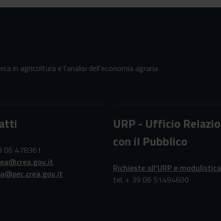
erca in agricoltura e l’analisi dell’economia agraria
atti
URP - Ufficio Relazio
con il Pubblico
39 06 478361
rea@crea.gov.it
Richieste all'URP e modulistica
ea@pec.crea.gov.it
tel. + 39 06 51494600