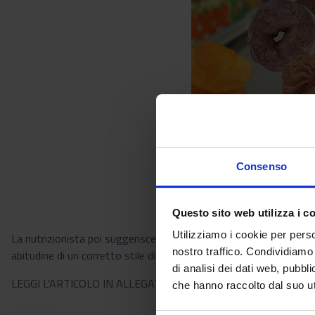
Consenso
Questo sito web utilizza i c
Utilizziamo i cookie per perso
La nutrizionista poi suggerisce i dieci cardini della Fase 2 a ta
nostro traffico. Condividiamo 
abitudine di un corretto stile di vita.
di analisi dei dati web, pubbl
LEGGI L'ARTICOLO IN ALLEGATO
che hanno raccolto dal suo uti