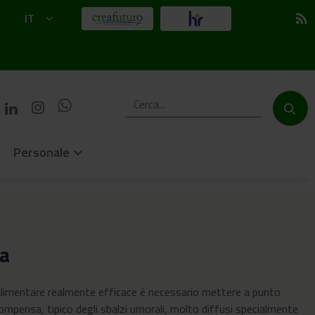
IT
rss_feed
Personale
keyboard_arrow_down
sa
no alimentare realmente efficace è necessario mettere a punto
ompensa, tipico degli sbalzi umorali, molto diffusi specialmente