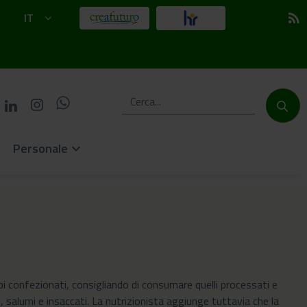
IT
rss_feed
Personale
keyboard_arrow_down
bi confezionati, consigliando di consumare quelli processati e
 salumi e insaccati. La nutrizionista aggiunge tuttavia che la