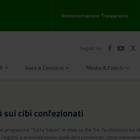
Amministrazione Trasparente
Seguici su
EA
Gare e Concorsi
Media & Eventi
keyboard_arrow_down
keyboard_arrow_down
keyboard_arrow_down
ù sui cibi confezionati
del programma "Tutta Salute" in onda su Rai Tre, fa chiarezza sui ci
legumi, e di evitare invece quelli ultra processati, come merendine,