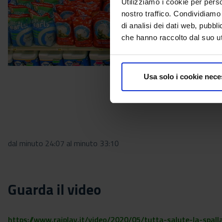
Utilizziamo i cookie per perso
nostro traffico. Condividiamo 
di analisi dei dati web, pubbl
che hanno raccolto dal suo uti
Usa solo i cookie nece
dal minuto 24:07 al minuto 33:10
Guarda il video
https://www.raiplay.it/video/2020/05/tutta-salute-la-spa