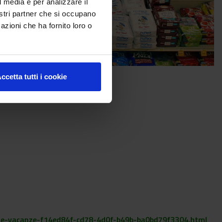
l media e per analizzare il
nostri partner che si occupano
azioni che ha fornito loro o
ccetta tutti i cookie
rus-e-vacanze-f14ed84f-cd78-4d0f-b49b-ba0bd79f3304.html