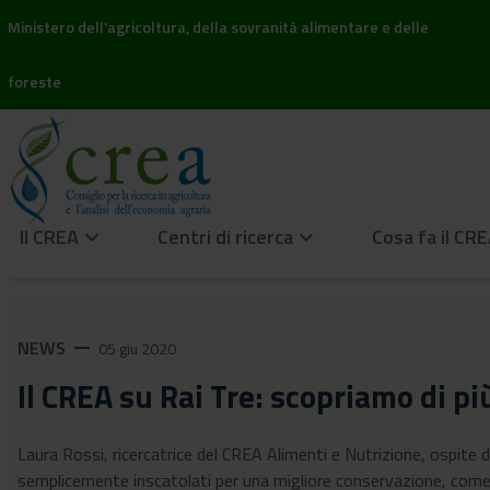
Ministero dell'agricoltura, della sovranità alimentare e delle
foreste
Il CREA
Centri di ricerca
Cosa fa il CR
keyboard_arrow_down
keyboard_arrow_down
NEWS
remove
05 giu 2020
Il CREA su Rai Tre: scopriamo di pi
Laura Rossi, ricercatrice del CREA Alimenti e Nutrizione, ospite 
semplicemente inscatolati per una migliore conservazione, come i 