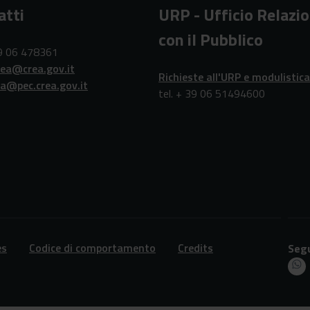
atti
URP - Ufficio Relazio
con il Pubblico
39 06 478361
rea@crea.gov.it
Richieste all'URP e modulistica
ea@pec.crea.gov.it
tel. + 39 06 51494600
es
Codice di comportamento
Credits
Segu