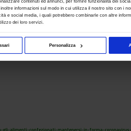
nalizzare contenuti ed annunci, per fornire funzionalità dei socia
inoltre informazioni sul modo in cui utilizza il nostro sito con i 
icità e social media, i quali potrebbero combinarle con altre inform
lizzo dei loro servizi.
ssari
Personalizza
A
lla-gli-alimenti-confezionati-mantenersi-in-forma-coronavi