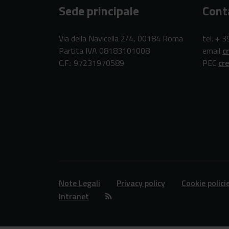
Sede principale
Cont
Via della Navicella 2/4, 00184 Roma
tel. + 
Partita IVA 08183101008
email
c
C.F.: 97231970589
PEC
cr
Note Legali
Privacy policy
Cookie polici
Intranet