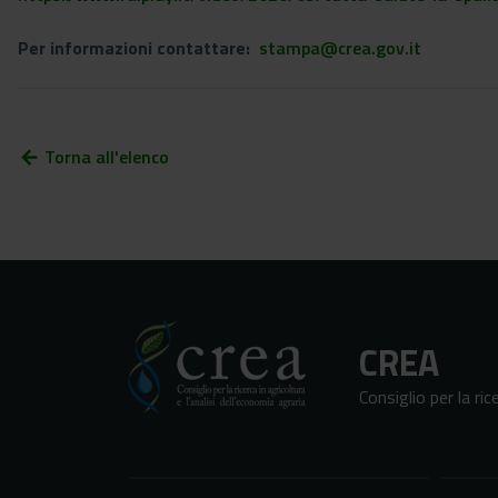
Per informazioni contattare:
stampa@crea.gov.it
Torna all'elenco
arrow_back
CREA
Consiglio per la ric